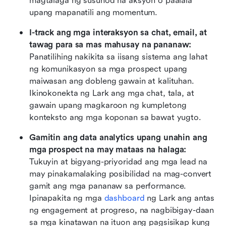
magtalaga ng susunod na aksyon o paalala 
upang mapanatili ang momentum.
I-track ang mga interaksyon sa chat, email, at 
tawag para sa mas mahusay na pananaw: 
Panatilihing nakikita sa iisang sistema ang lahat 
ng komunikasyon sa mga prospect upang 
maiwasan ang dobleng gawain at kalituhan. 
Ikinokonekta ng Lark ang mga chat, tala, at 
gawain upang magkaroon ng kumpletong 
konteksto ang mga koponan sa bawat yugto.
Gamitin ang data analytics upang unahin ang 
mga prospect na may mataas na halaga: 
Tukuyin at bigyang-priyoridad ang mga lead na 
may pinakamalaking posibilidad na mag-convert 
gamit ang mga pananaw sa performance. 
Ipinapakita ng mga 
dashboard
 ng Lark ang antas 
ng engagement at progreso, na nagbibigay-daan 
sa mga kinatawan na ituon ang pagsisikap kung 