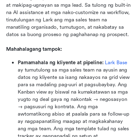
at makipag-ugnayan sa mga lead. Sa tulong ng built-in 
na AI assistance at mga nako-customize na workflow, 
tinutulungan ng Lark ang mga sales team na 
manatiling organisado, tumutugon, at nakabatay sa 
datos sa buong proseso ng paghahanap ng prospect.
Mahahalagang tampok:
Pamamahala ng kliyente at pipeline: 
Lark Base
ay tumutulong sa mga sales team na ayusin ang 
datos ng kliyente sa isang nakaayos na grid view 
para sa madaling pag-uuri at pagsubaybay. Ang 
Kanban view ay biswal na kumakatawan sa mga 
yugto ng deal gaya ng nakontak → negosasyon 
→ pagsusuri ng kontrata. Ang mga 
awtomatikong abiso at paalala para sa follow-up 
ay nagpapanatiling maagap at magkakahanay 
ang mga team. Ang mga template tulad ng sales 
tracker ay nagpapadali ng setup at 