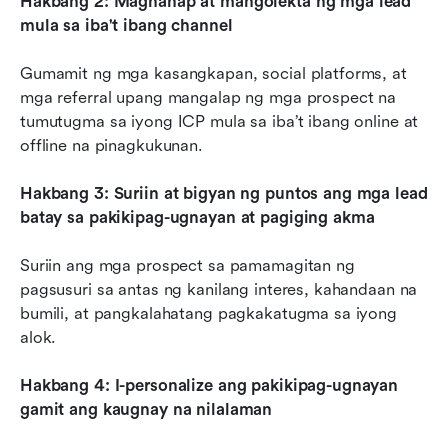
Hakbang 2: Maghanap at mangolekta ng mga lead 
mula sa iba't ibang channel
Gumamit ng mga kasangkapan, social platforms, at 
mga referral upang mangalap ng mga prospect na 
tumutugma sa iyong ICP mula sa iba’t ibang online at 
offline na pinagkukunan.
Hakbang 3: Suriin at bigyan ng puntos ang mga lead 
batay sa pakikipag-ugnayan at pagiging akma
Suriin ang mga prospect sa pamamagitan ng 
pagsusuri sa antas ng kanilang interes, kahandaan na 
bumili, at pangkalahatang pagkakatugma sa iyong 
alok.
Hakbang 4: I-personalize ang pakikipag-ugnayan 
gamit ang kaugnay na nilalaman