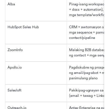
Alba
Pinag-isang workspace (d
+ docs + automation), AI-t
mga template/workflow
HubSpot Sales Hub
CRM + awtomasyon sa pa
mga sequence + pamamah
contact/pipeline
ZoomInfo
Malaking B2B database 
ng contact + mga senyale
Apollo.io
Pagdiskubre ng prospect
ng email/pag-abot + mag
panimulang plano
Salesloft
Pakikipag-ugnayan sa ma
(email + tawag + LinkedIn
Outreach.io
Antas-Enterprise na paki