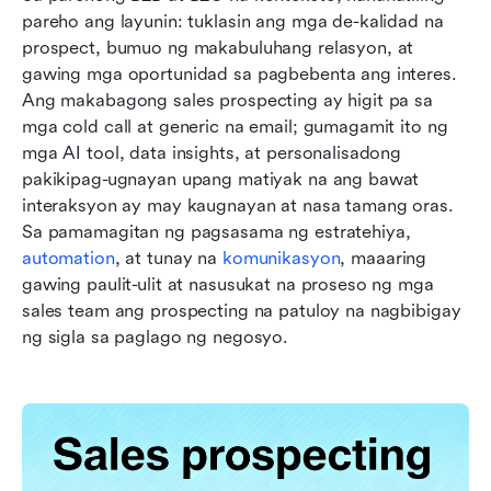
pareho ang layunin: tuklasin ang mga de-kalidad na 
prospect, bumuo ng makabuluhang relasyon, at 
gawing mga oportunidad sa pagbebenta ang interes. 
Ang makabagong sales prospecting ay higit pa sa 
mga cold call at generic na email; gumagamit ito ng 
mga AI tool, data insights, at personalisadong 
pakikipag-ugnayan upang matiyak na ang bawat 
interaksyon ay may kaugnayan at nasa tamang oras. 
Sa pamamagitan ng pagsasama ng estratehiya, 
automation
, at tunay na 
komunikasyon
, maaaring 
gawing paulit-ulit at nasusukat na proseso ng mga 
sales team ang prospecting na patuloy na nagbibigay 
ng sigla sa paglago ng negosyo.