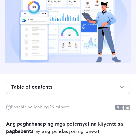
Ano ang sales prospecting?
Ang makabagong proseso ng paghahanap ng
mga potensyal na kliyente
Napatunayang mga teknik sa paghahanap ng
Table of contents
kliyente na gumagana
Paghahambing ng nangungunang 8
Basahin sa loob ng 18 minuto
kasangkapan para sa paghahanap ng mga
potensyal na kliyente
Ang paghahanap ng mga potensyal na kliyente sa 
pagbebenta
 ay ang pundasyon ng bawat 
Nangungunang 8 kasangkapan sa paghahanap