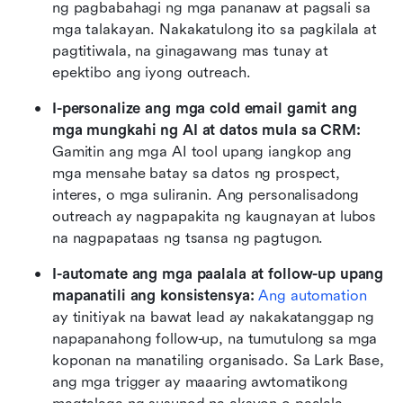
ng pagbabahagi ng mga pananaw at pagsali sa 
mga talakayan. Nakakatulong ito sa pagkilala at 
pagtitiwala, na ginagawang mas tunay at 
epektibo ang iyong outreach.
I-personalize ang mga cold email gamit ang 
mga mungkahi ng AI at datos mula sa CRM: 
Gamitin ang mga AI tool upang iangkop ang 
mga mensahe batay sa datos ng prospect, 
interes, o mga suliranin. Ang personalisadong 
outreach ay nagpapakita ng kaugnayan at lubos 
na nagpapataas ng tsansa ng pagtugon.
I-automate ang mga paalala at follow-up upang 
mapanatili ang konsistensya: 
Ang automation
ay tinitiyak na bawat lead ay nakakatanggap ng 
napapanahong follow-up, na tumutulong sa mga 
koponan na manatiling organisado. Sa Lark Base, 
ang mga trigger ay maaaring awtomatikong 