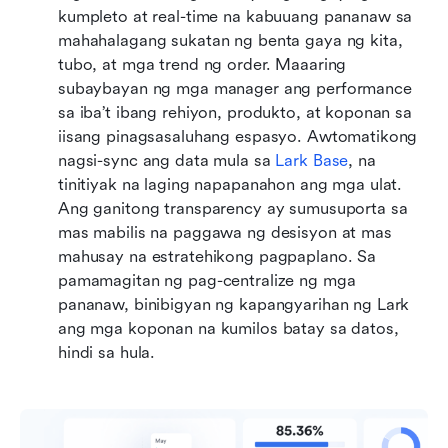
kumpleto at real-time na kabuuang pananaw sa 
mahahalagang sukatan ng benta gaya ng kita, 
tubo, at mga trend ng order. Maaaring 
subaybayan ng mga manager ang performance 
sa iba’t ibang rehiyon, produkto, at koponan sa 
iisang pinagsasaluhang espasyo. Awtomatikong 
nagsi-sync ang data mula sa 
Lark Base
, na 
tinitiyak na laging napapanahon ang mga ulat. 
Ang ganitong transparency ay sumusuporta sa 
mas mabilis na paggawa ng desisyon at mas 
mahusay na estratehikong pagpaplano. Sa 
pamamagitan ng pag-centralize ng mga 
pananaw, binibigyan ng kapangyarihan ng Lark 
ang mga koponan na kumilos batay sa datos, 
hindi sa hula.