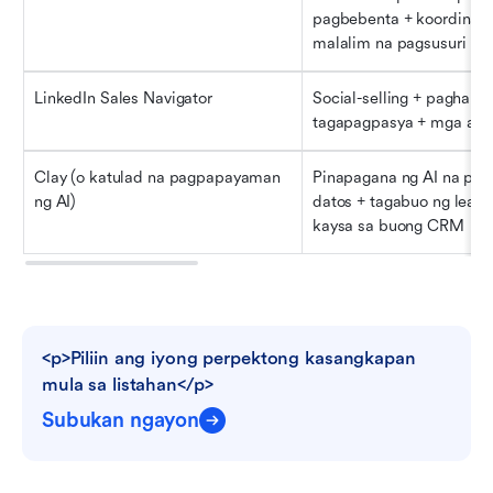
pagbebenta + koordinasy
malalim na pagsusuri
LinkedIn Sales Navigator
Social-selling + paghahan
tagapagpasya + mga adva
Clay (o katulad na pagpapayaman 
Pinapagana ng AI na pa
ng AI)
datos + tagabuo ng lead
kaysa sa buong CRM
<p>Piliin ang iyong perpektong kasangkapan 
mula sa listahan</p>
Subukan ngayon