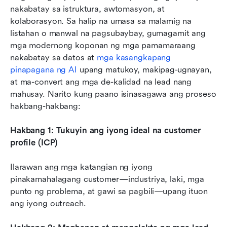
nakabatay sa istruktura, awtomasyon, at 
kolaborasyon. Sa halip na umasa sa malamig na 
listahan o manwal na pagsubaybay, gumagamit ang 
mga modernong koponan ng mga pamamaraang 
nakabatay sa datos at 
mga kasangkapang 
pinapagana ng AI
 upang matukoy, makipag-ugnayan, 
at ma-convert ang mga de-kalidad na lead nang 
mahusay. Narito kung paano isinasagawa ang proseso 
hakbang-hakbang:
Hakbang 1: Tukuyin ang iyong ideal na customer 
profile (ICP)
Ilarawan ang mga katangian ng iyong 
pinakamahalagang customer—industriya, laki, mga 
punto ng problema, at gawi sa pagbili—upang ituon 
ang iyong outreach.