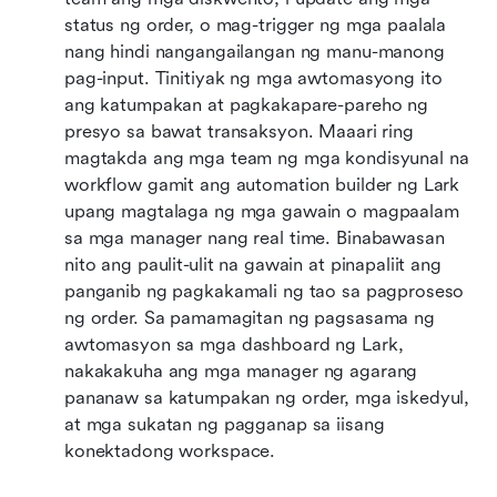
status ng order, o mag-trigger ng mga paalala 
nang hindi nangangailangan ng manu-manong 
pag-input. Tinitiyak ng mga awtomasyong ito 
ang katumpakan at pagkakapare-pareho ng 
presyo sa bawat transaksyon. Maaari ring 
magtakda ang mga team ng mga kondisyunal na 
workflow gamit ang automation builder ng Lark 
upang magtalaga ng mga gawain o magpaalam 
sa mga manager nang real time. Binabawasan 
nito ang paulit-ulit na gawain at pinapaliit ang 
panganib ng pagkakamali ng tao sa pagproseso 
ng order. Sa pamamagitan ng pagsasama ng 
awtomasyon sa mga dashboard ng Lark, 
nakakakuha ang mga manager ng agarang 
pananaw sa katumpakan ng order, mga iskedyul, 
at mga sukatan ng pagganap sa iisang 
konektadong workspace.