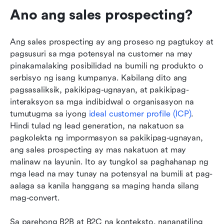
Ano ang sales prospecting?
Ang sales prospecting ay ang proseso ng pagtukoy at 
pagsusuri sa mga potensyal na customer na may 
pinakamalaking posibilidad na bumili ng produkto o 
serbisyo ng isang kumpanya. Kabilang dito ang 
pagsasaliksik, pakikipag-ugnayan, at pakikipag-
interaksyon sa mga indibidwal o organisasyon na 
tumutugma sa iyong 
ideal customer profile (ICP)
. 
Hindi tulad ng lead generation, na nakatuon sa 
pagkolekta ng impormasyon sa pakikipag-ugnayan, 
ang sales prospecting ay mas nakatuon at may 
malinaw na layunin. Ito ay tungkol sa paghahanap ng 
mga lead na may tunay na potensyal na bumili at pag-
aalaga sa kanila hanggang sa maging handa silang 
mag-convert.
Sa parehong B2B at B2C na konteksto, nananatiling 