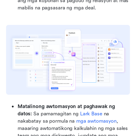
ang mga koponan sa pagbuo ng relasyon at mas 
mabilis na pagsasara ng mga deal.
Matalinong awtomasyon at paghawak ng 
datos: 
Sa pamamagitan ng 
Lark Base
 na 
nakabatay sa pormula na 
mga awtomasyon
, 
maaaring awtomatikong kalkulahin ng mga sales 
team ang mga diskwento, i-update ang mga 