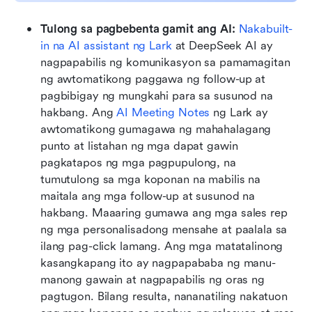
Tulong sa pagbebenta gamit ang AI: 
Nakabuilt-
in na AI assistant ng Lark
 at DeepSeek AI ay 
nagpapabilis ng komunikasyon sa pamamagitan 
ng awtomatikong paggawa ng follow-up at 
pagbibigay ng mungkahi para sa susunod na 
hakbang. Ang 
AI Meeting Notes
 ng Lark ay 
awtomatikong gumagawa ng mahahalagang 
punto at listahan ng mga dapat gawin 
pagkatapos ng mga pagpupulong, na 
tumutulong sa mga koponan na mabilis na 
maitala ang mga follow-up at susunod na 
hakbang. Maaaring gumawa ang mga sales rep 
ng mga personalisadong mensahe at paalala sa 
ilang pag-click lamang. Ang mga matatalinong 
kasangkapang ito ay nagpapababa ng manu-
manong gawain at nagpapabilis ng oras ng 
pagtugon. Bilang resulta, nananatiling nakatuon 