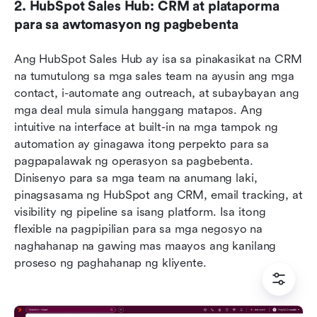
2. HubSpot Sales Hub: CRM at plataporma 
para sa awtomasyon ng pagbebenta
Ang HubSpot Sales Hub ay isa sa pinakasikat na CRM 
na tumutulong sa mga sales team na ayusin ang mga 
contact, i-automate ang outreach, at subaybayan ang 
mga deal mula simula hanggang matapos. Ang 
intuitive na interface at built-in na mga tampok ng 
automation ay ginagawa itong perpekto para sa 
pagpapalawak ng operasyon sa pagbebenta. 
Dinisenyo para sa mga team na anumang laki, 
pinagsasama ng HubSpot ang CRM, email tracking, at 
visibility ng pipeline sa isang platform. Isa itong 
flexible na pagpipilian para sa mga negosyo na 
naghahanap na gawing mas maayos ang kanilang 
proseso ng paghahanap ng kliyente.