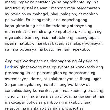
matagumpay na estratehiya sa pagbebenta, ngunit 
ng mga potensyal na kliyente na dapat mong
ang tradisyunal na manu-manong mga pamamaraan 
suriin
ay madalas na mabagal, hindi palagian, at mahirap 
Bonus: Mga handa nang gamitin na template
palawakin. Sa isang mabilis na nagbabagong 
para sa sales prospecting sa Lark
kapaligiran kung saan limitado ang atensyon ng 
mamimili at tumitindi ang kompetisyon, kailangan ng 
Pinakamahuhusay na gawain para sa
mga sales team ng mas matatalinong kasangkapan 
epektibong paghahanap ng potensyal na
upang matukoy, masubaybayan, at makipag-ugnayan 
kliyente
sa mga potensyal na kustomer nang epektibo. 
Karaniwang pagkakamali na dapat iwasan sa
Ang mga workspace na pinapagana ng AI gaya ng 
paghahanap ng potensyal na kliyente
Lark
 ay ginagawang mas episyente at konektado ang 
Kinabukasan ng AI-driven na paghahanap ng
prosesong ito sa pamamagitan ng pagsasama ng 
mga potensyal na kliyente
awtomasyon, datos, at kolaborasyon sa iisang lugar. 
Sa pamamagitan ng matatalinong workflow at 
Konklusyon
sentralisadong komunikasyon, mas kaunting oras ang 
gugugulin ng mga team sa paulit-ulit na gawain at mas 
Mga Madalas Itanong
makakapagpokus sa pagbuo ng makabuluhang 
Kaugnay na pagbabasa
relasyon na maglalapit sa mga prospect sa 