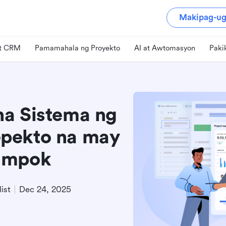
Makipag-ug
at CRM
Pamamahala ng Proyekto
AI at Awtomasyon
Paki
na Sistema ng
pekto na may
Tampok
ist
Dec 24, 2025