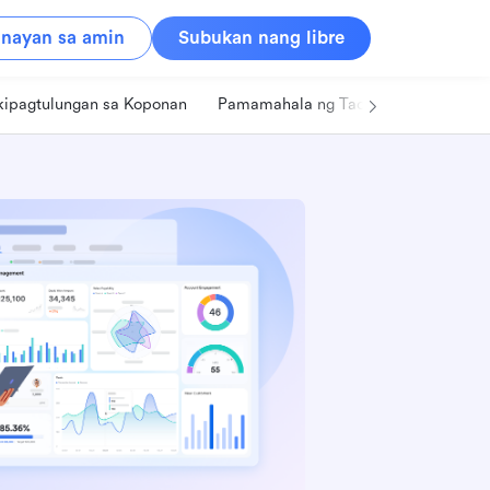
nayan sa amin
Subukan nang libre
kipagtulungan sa Koponan
Pamamahala ng Tao
Retail
Pa