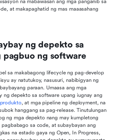
isasyon na mabawasan ang mga panganib sa 
code, at makapaghatid ng mas maaasahang 
ybay ng depekto sa 
 pagbuo ng software
l sa makabagong lifecycle ng pag-develop 
yu ay natutukoy, nasusuri, nabibigyan ng 
usubaybayang paraan. Umaasa ang mga 
ng depekto sa software upang iugnay ang 
 produkto
, at mga pipeline ng deployment, na 
gsubok hanggang sa pag-release. Tinutulungan 
og ng mga depekto nang may kumpletong 
o pagbabago sa code, at subaybayan ang 
kas na estado gaya ng Open, In Progress, 