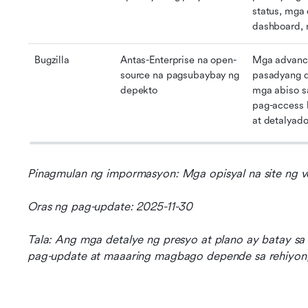
status, mga
dashboard,
Bugzilla
Antas-Enterprise na open-
Mga advanced
source na pagsubaybay ng 
pasadyang da
depekto
mga abiso sa
pag-access b
at detalyad
Pinagmulan ng impormasyon: Mga opisyal na site ng 
Oras ng pag-update: 2025-11-30
Tala: Ang mga detalye ng presyo at plano ay batay sa
pag-update at maaaring magbago depende sa rehiyon, c