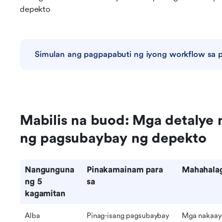
depekto
Simulan ang pagpapabuti ng iyong workflow sa
Mabilis na buod: Mga detalye 
ng pagsubaybay ng depekto
Nangunguna
Pinakamainam para 
Mahahala
ng 5 
sa
kagamitan
Alba
Pinag-isang pagsubaybay 
Mga nakaayos