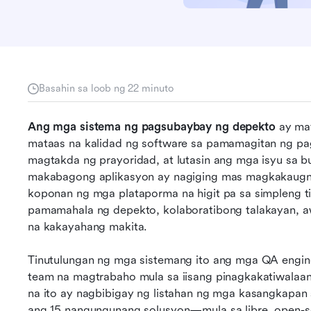
Basahin sa loob ng 22 minuto
Ang mga sistema ng pagsubaybay ng depekto
 ay ma
mataas na kalidad ng software sa pamamagitan ng pag
magtakda ng prayoridad, at lutasin ang mga isyu sa 
makabagong aplikasyon ay nagiging mas magkakaugna
koponan ng mga plataporma na higit pa sa simpleng ti
pamamahala ng depekto, kolaboratibong talakayan, aw
na kakayahang makita. 
Tinutulungan ng mga sistemang ito ang mga QA engine
team na magtrabaho mula sa iisang pinagkakatiwalaa
na ito ay nagbibigay ng listahan ng mga kasangkapan
ang 15 nangungunang solusyon—mula sa libre, open-sou