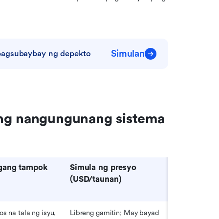
Simulan
 pagsubaybay ng depekto
ng nangungunang sistema 
gang tampok
Simula ng presyo 
(USD/taunan)
 na tala ng isyu, 
Libreng gamitin; May bayad 