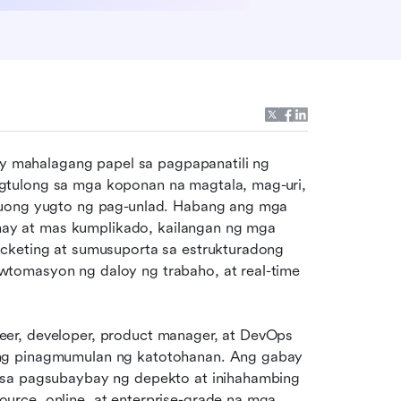
y mahalagang papel sa pagpapanatili ng 
tulong sa mga koponan na magtala, mag-uri, 
buong yugto ng pag-unlad. Habang ang mga 
y at mas kumplikado, kailangan ng mga 
cketing at sumusuporta sa estrukturadong 
tomasyon ng daloy ng trabaho, at real-time 
er, developer, product manager, at DevOps 
ng pinagmumulan ng katotohanan. Ang gabay 
 sa pagsubaybay ng depekto at inihahambing 
rce, online, at enterprise-grade na mga 