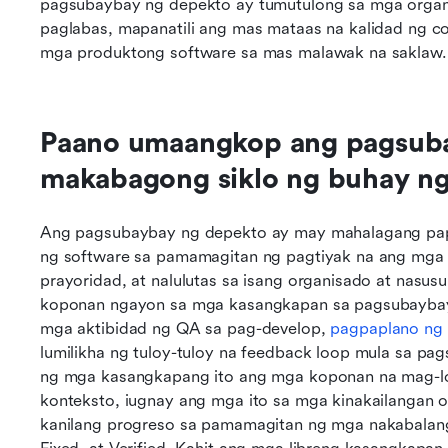
pagsubaybay ng depekto ay tumutulong sa mga organ
paglabas, mapanatili ang mas mataas na kalidad ng 
mga produktong software sa mas malawak na saklaw.
Paano umaangkop ang pagsuba
makabagong siklo ng buhay ng
Ang pagsubaybay ng depekto ay may mahalagang pape
ng software sa pamamagitan ng pagtiyak na ang mga is
prayoridad, at nalulutas sa isang organisado at nas
koponan ngayon sa mga kasangkapan sa pagsubaybay 
mga aktibidad ng QA sa pag-develop, 
pagpaplano ng
lumilikha ng tuloy-tuloy na feedback loop mula sa pa
ng mga kasangkapang ito ang mga koponan na mag-l
konteksto, iugnay ang mga ito sa mga kinakailangan 
kanilang progreso sa pamamagitan ng mga nakabalang