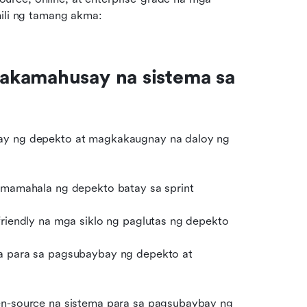
li ng tamang akma:
akamahusay na sistema sa 
ay ng depekto at magkakaugnay na daloy ng 
pamamahala ng depekto batay sa sprint
friendly na mga siklo ng paglutas ng depekto
a para sa pagsubaybay ng depekto at 
en-source na sistema para sa pagsubaybay ng 