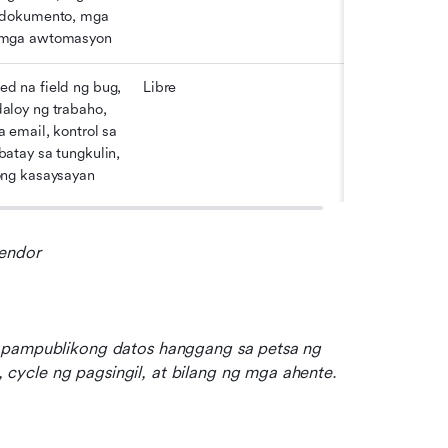
 dokumento, mga 
 mga awtomasyon
 na field ng bug, 
Libre
loy ng trabaho, 
 email, kontrol sa 
atay sa tungkulin, 
ong kasaysayan
vendor
 pampublikong datos hanggang sa petsa ng 
ycle ng pagsingil, at bilang ng mga ahente.