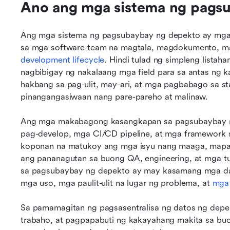
Ano ang mga sistema ng pags
Ang mga sistema ng pagsubaybay ng depekto ay mga 
development lifecycle
. Hindi tulad ng simpleng listah
nagbibigay ng nakalaang mga field para sa antas ng k
hakbang sa pag-ulit, may-ari, at mga pagbabago sa sta
pinangangasiwaan nang pare-pareho at malinaw.
Ang mga makabagong kasangkapan sa pagsubaybay ng 
pag-develop, mga CI/CD pipeline, at mga framework s
koponan na matukoy ang mga isyu nang maaga, mapat
ang pananagutan sa buong QA, engineering, at mga tu
sa pagsubaybay ng depekto ay may kasamang mga das
mga uso, mga paulit-ulit na lugar ng problema, at 
mga
Sa pamamagitan ng pagsasentralisa ng datos ng depe
trabaho, at pagpapabuti ng kakayahang makita sa bu