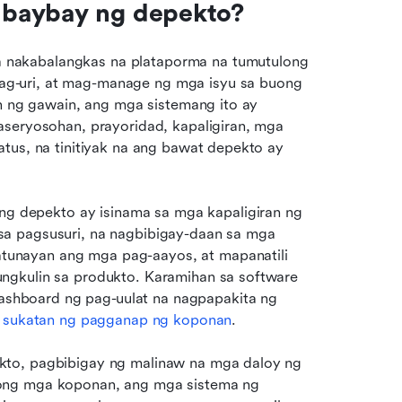
ubaybay ng depekto?
nakabalangkas na plataporma na tumutulong 
sa mga software team na magtala, magdokumento, mag-uri, at mag-manage ng mga isyu sa buong 
an ng gawain, ang mga sistemang ito ay 
aseryosohan, prayoridad, kapaligiran, mga 
tus, na tinitiyak na ang bawat depekto ay 
depekto ay isinama sa mga kapaligiran ng 
a pagsusuri, na nagbibigay-daan sa mga 
unayan ang mga pag-aayos, at mapanatili 
ngkulin sa produkto. Karamihan sa software 
hboard ng pag-uulat na nagpapakita ng 
 sukatan ng pagganap ng koponan
. 
kto, pagbibigay ng malinaw na mga daloy ng 
ong mga koponan, ang mga sistema ng 