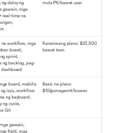
ng daloy ng 
mula ₱6/bawat user
a gawain, mga 
real-time na 
ungan, 
on
na workflow, mga 
Karaniwang plano: $23,500 
ban board, 
bawat taon
g sprint, 
ng backlog, pag-
a dashboard
ga board, mabilis 
Basic na plano: 
ng isyu, workflow 
$10/gumagamit/buwan
na ng keyboard, 
ng cycle, 
sa Git
 mga gawain, 
ga field, mga 