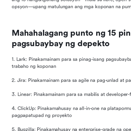
opsyon—upang matulungan ang mga koponan na pumi
Mahahalagang punto ng 15 pin
pagsubaybay ng depekto
1. Lark: Pinakamainam para sa pinag-isang pagsubayb
trabaho ng koponan
a
2. Jira: Pinakamainam para sa agile na pag-unlad at 
3. Linear: Pinakamainam para sa mabilis at developer-
4. ClickUp: Pinakamahusay na all-in-one na plataporm
pagpapatupad ng proyekto
5. Bugzilla: Pinakamahusay na enterprise-grade na op