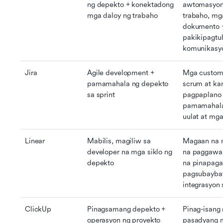
ng depekto + konektadong 
awtomasyon 
mga daloy ng trabaho
trabaho, mg
dokumento + 
pakikipagtul
komunikasy
Jira
Agile development + 
Mga custom 
pamamahala ng depekto 
scrum at kan
sa sprint
pagpaplano n
pamamahala 
uulat at mg
Linear
Mabilis, magiliw sa 
Magaan na m
developer na mga siklo ng 
na paggawa 
depekto
na pinapaga
pagsubaybay 
integrasyon 
ClickUp
Pinagsamang depekto + 
Pinag-isang
operasyon ng proyekto
pasadyang m