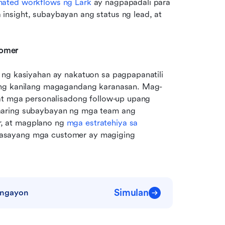
ated workflows ng Lark
 ay nagpapadali para 
nsight, subaybayan ang status ng lead, at 
tomer
 ng kasiyahan ay nakatuon sa pagpapanatili 
 ang kanilang magagandang karanasan. Mag-
at mga personalisadong follow-up upang 
aaring subaybayan ng mga team ang 
, at magplano ng 
mga estratehiya sa 
asayang mga customer ay magiging 
Simulan
 ngayon