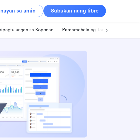
nayan sa amin
Subukan nang libre
kipagtulungan sa Koponan
Pamamahala ng Tao
Retail
Pa