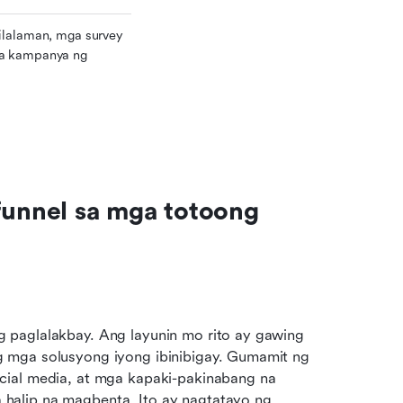
ilalaman, mga survey 
a kampanya ng 
nnel sa mga totoong 
 paglalakbay. Ang layunin mo rito ay gawing 
 mga solusyong iyong ibinibigay. Gumamit ng 
cial media, at mga kapaki-pakinabang na 
alip na magbenta. Ito ay nagtatayo ng 