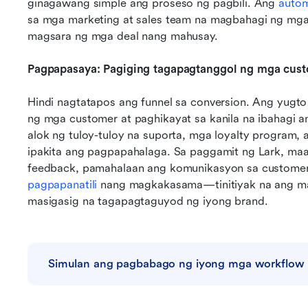
ginagawang simple ang proseso ng pagbili. Ang 
autom
sa mga marketing at sales team na magbahagi ng mga i
magsara ng mga deal nang mahusay.
Pagpapasaya: Pagiging tagapagtanggol ng mga cus
Hindi nagtatapos ang funnel sa conversion. Ang yugto
ng mga customer at paghikayat sa kanila na ibahagi
alok ng tuloy-tuloy na suporta, mga loyalty program, 
ipakita ang pagpapahalaga. Sa paggamit ng Lark, ma
feedback, pamahalaan ang komunikasyon sa customer
pagpapanatili
 nang magkakasama—tinitiyak na ang m
masigasig na tagapagtaguyod ng iyong brand.
Simulan ang pagbabago ng iyong mga workflow