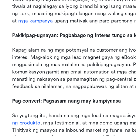
tiwala at naglalagay sa iyong brand bilang isang maa
ng Lark, maaaring makipagtulungan nang walang saga
at 
mga kampanya
 upang matiyak ang pare-parehong m
Pakikipag-ugnayan: Pagbabago ng interes tungo sa
Kapag alam na ng mga potensyal na customer ang iyon
interes. Mag-alok ng mga lead magnet gaya ng eBooks
magpasimula ng mas malalim na pakikipag-ugnayan. Pa
komunikasyon gamit ang email automation at mga chat
manatiling nakaayon sa pamamagitan ng pag-centraliz
feedback sa nilalaman, na nagpapabawas ng alitan at
Pag-convert: Pagsasara nang may kumpiyansa
Sa yugtong ito, handa na ang mga lead na magdesisy
ng produkto
, mga testimonial, at mga demo upang mat
Tinitiyak ng maayos na inbound marketing funnel na ba