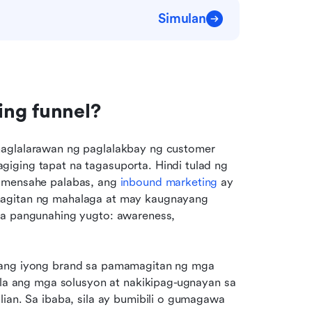
Simulan
ing funnel?
naglalarawan ng paglalakbay ng customer 
iging tapat na tagasuporta. Hindi tulad ng 
 mensahe palabas, ang 
inbound marketing
 ay 
magitan ng mahalaga at may kaugnayang 
na pangunahing yugto: awareness, 
 ang iyong brand sa pamamagitan ng mga 
ila ang mga solusyon at nakikipag-ugnayan sa 
ian. Sa ibaba, sila ay bumibili o gumagawa 