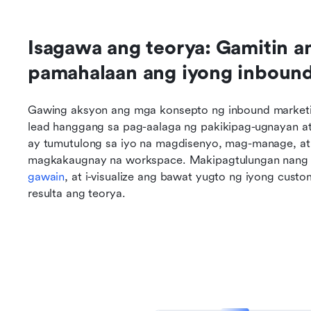
Isagawa ang teorya: Gamitin a
pamahalaan ang iyong inbound
Gawing aksyon ang mga konsepto ng inbound marketi
lead hanggang sa pag-aalaga ng pakikipag-ugnayan a
ay tumutulong sa iyo na magdisenyo, mag-manage, at 
magkakaugnay na workspace. Makipagtulungan nang r
gawain
, at i-visualize ang bawat yugto ng iyong cust
resulta ang teorya.