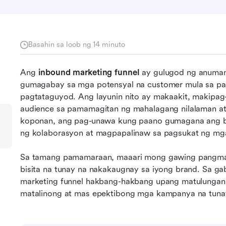
Basahin sa loob ng 14 minuto
Ang 
inbound marketing funnel
 ay gulugod ng anumang
gumagabay sa mga potensyal na customer mula sa pa
pagtataguyod. Ang layunin nito ay makaakit, makipag
audience sa pamamagitan ng mahalagang nilalaman at
koponan, ang pag-unawa kung paano gumagana ang ba
ng kolaborasyon at magpapalinaw sa pagsukat ng mga 
Sa tamang pamamaraan, maaari mong gawing pangmat
bisita na tunay na nakakaugnay sa iyong brand. Sa gab
marketing funnel hakbang-hakbang upang matulungan 
matalinong at mas epektibong mga kampanya na tuna