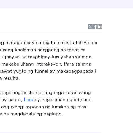
 matagumpay na digital na estratehiya, na 
unang kaalaman hanggang sa tapat na 
-ugnayan, at magbigay-kasiyahan sa mga 
 makabuluhang interaksyon. Para sa mga 
wat yugto ng funnel ay makapagpapadali 
resulta. 
agalang customer ang mga karaniwang 
ay na ito, 
Lark
ay naglalahad ng inbound 
ang iyong koponan na lumikha ng mas 
y na magdadala ng paglago.