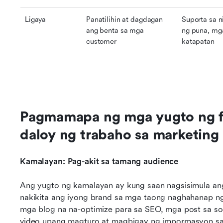
Ligaya
Panatilihin at dagdagan 
Suporta sa n
ang benta sa mga 
ng puna, mg
customer
katapatan
Pagmamapa ng mga yugto ng fu
daloy ng trabaho sa marketing
Kamalayan: Pag-akit sa tamang audience
Ang yugto ng kamalayan ay kung saan nagsisimula ang
nakikita ang iyong brand sa mga taong naghahanap ng
mga blog na na-optimize para sa SEO, mga post sa so
video upang magturo at magbigay ng impormasyon sa h