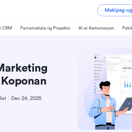
Makipag-ug
at CRM
Pamamahala ng Proyekto
AI at Awtomasyon
Paki
Marketing
a Koponan
ist
Dec 24, 2025