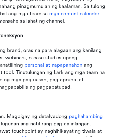
asahang pinagmumulan ng kaalaman. Sa tulong 
bal ang mga team sa 
mga content calendar
ensahe sa lahat ng channel.
 koneksyon
g brand, oras na para alagaan ang kanilang 
, webinars, o case studies upang 
natilihing 
personal at napapanahon
 ang 
 tool. Tinutulungan ng Lark ang mga team na 
e ng mga pag-uusap, pag-apruba, at 
 nagpapabilis ng pagpapatupad.
on. Magbigay ng detalyadong 
paghahambing 
ugunan ang natitirang pag-aalinlangan. 
wat touchpoint ay naghihikayat ng tiwala at 