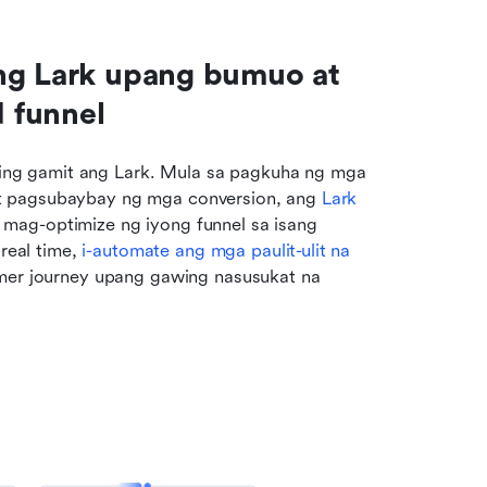
ng Lark upang bumuo at 
 funnel
ng gamit ang Lark. Mula sa pagkuha ng mga 
t pagsubaybay ng mga conversion, ang 
Lark
mag-optimize ng iyong funnel sa isang 
eal time, 
i-automate ang mga paulit-ulit na 
omer journey upang gawing nasusukat na 