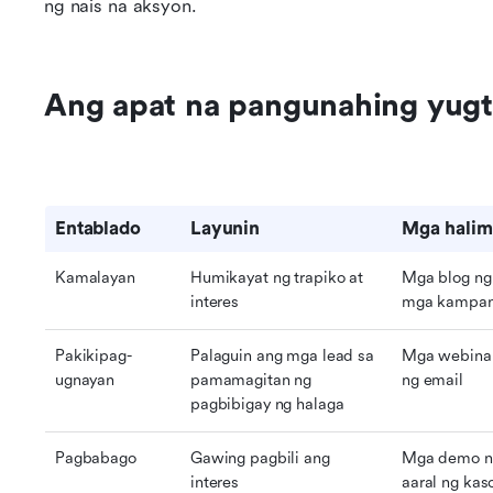
ng nais na aksyon.
Ang apat na pangunahing yugt
Entablado
Layunin
Mga halim
Kamalayan
Humikayat ng trapiko at 
Mga blog ng 
interes
mga kampan
Pakikipag-
Palaguin ang mga lead sa 
Mga webinar,
ugnayan
pamamagitan ng 
ng email
pagbibigay ng halaga
Pagbabago
Gawing pagbili ang 
Mga demo ng
interes
aaral ng ka