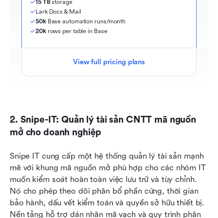
15 TB
 storage
Lark Docs & Mail
50k
 Base automation runs/month
20k
 rows per table in Base
View full pricing plans
2. Snipe-IT: Quản lý tài sản CNTT mã nguồn 
mở cho doanh nghiệp
Snipe IT cung cấp một hệ thống quản lý tài sản mạnh 
mẽ với khung mã nguồn mở phù hợp cho các nhóm IT 
muốn kiểm soát hoàn toàn việc lưu trữ và tùy chỉnh. 
Nó cho phép theo dõi phân bổ phần cứng, thời gian 
bảo hành, dấu vết kiểm toán và quyền sở hữu thiết bị. 
Nền tảng hỗ trợ dán nhãn mã vạch và quy trình phân 