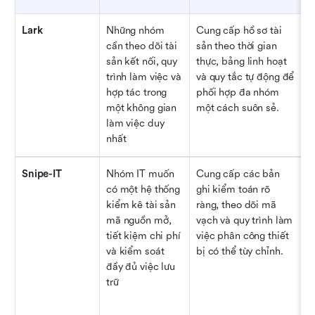
Lark
Những nhóm 
Cung cấp hồ sơ tài 
Đ
cần theo dõi tài 
sản theo thời gian 
đ
sản kết nối, quy 
thực, bảng linh hoạt 
b
trình làm việc và 
và quy tắc tự động để 
m
hợp tác trong 
phối hợp đa nhóm 
E
một không gian 
một cách suôn sẻ.
làm việc duy 
nhất
Snipe-IT
Nhóm IT muốn 
Cung cấp các bản 
có một hệ thống 
ghi kiểm toán rõ 
kiểm kê tài sản 
ràng, theo dõi mã 
mã nguồn mở, 
vạch và quy trình làm 
tiết kiệm chi phí 
việc phân công thiết 
và kiểm soát 
bị có thể tùy chỉnh.
đầy đủ việc lưu 
trữ