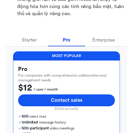
động hóa hơn cùng các tính năng bảo mật, tuân 
thủ và quản lý nâng cao.
Starter
Pro
Enterprise
MOST POPULAR
Pro
For companies with comprehensive collaboration and 
management needs
$12
  / user / month
Contact sales
Billed annually
500
 users max
Unlimited
 message history
500-participant
 video meetings