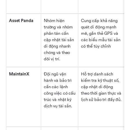
Asset Panda
Nhóm hiện 
Cung cấp khả năng 
N
trường và nhóm 
quét di động mạnh 
phân tán cần 
mẽ, gắn thẻ GPS và 
cập nhật tài sản 
các biểu mẫu tài sản 
di động nhanh 
có thể tùy chỉnh
chóng và theo 
dõi vị trí.
MaintainX
Đội ngũ vận 
Hỗ trợ danh sách 
Đ
hành và bảo trì 
kiểm tra kỹ thuật số, 
h
cần các lệnh 
cập nhật di động 
công việc có cấu 
theo thời gian thực và 
trúc và nhật ký 
lịch sử bảo trì đầy đủ.
dịch vụ tài sản.