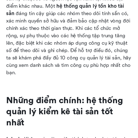
điểm khác nhau. Một 
hệ thống quản lý tồn kho tài 
Bous mẹo: Hệ thống kiểm kê tài sản mã nguồn
sản
 đáng tin cậy giúp các nhóm theo dõi tính sẵn có, 
mở so với miễn phí
xác minh quyền sở hữu và đảm bảo cập nhật vòng đời 
chính xác theo thời gian thực. Khi các tổ chức mở 
Những lợi ích chính của việc sử dụng hệ thống
rộng, sự phụ thuộc vào các hệ thống tập trung tăng 
quản lý kiểm kê tài sản
lên, đặc biệt khi các nhóm áp dụng công cụ kỹ thuật 
số để theo dõi và ghi chép. Để hỗ trợ điều đó, chúng 
Kết luận
ta sẽ khám phá đầy đủ 10 công cụ quản lý tài sản, hãy 
Câu hỏi thường gặp
cùng xem danh sách và tìm công cụ phù hợp nhất cho 
bạn.
Đọc thêm
Những điểm chính: hệ thống 
quản lý kiểm kê tài sản tốt 
nhất