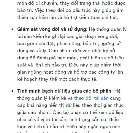
món đồ di chuyển, thay đổi trạng thái hoặc được 
bảo trì. Việc theo dõi có cấu trúc này giúp giảm 
thiểu sự nhầm lẫn và hỗ trợ kiểm toán chi tiết.
Giám sát vòng đời và sử dụng
: Hệ thống quản lý 
tài sản kiểm kê ghi lại các giai đoạn vòng đời, 
bao gồm cài đặt, phân công, bảo trì, ngừng sử 
dụng và xử lý. Các nhóm dựa vào nhật ký sử 
dụng để đánh giá hao mòn, phát hiện sự cố hiệu 
suất và lên lịch bảo trì. Điều này giúp giảm thời 
gian ngừng hoạt động và hỗ trợ các công ty lên 
kế hoạch thay thế một cách thực tế. 
Tính minh bạch dữ liệu giữa các bộ phận
: Hệ 
thống quản lý kiểm kê và 
theo dõi tài sản
 cung 
cấp khả năng hiển thị dữ liệu theo thời gian thực 
giữa các nhóm. Các bộ phận có thể xem dữ liệu 
chia sẻ về vị trí tài sản, tình trạng sẵn có, điều 
kiện và lịch sử bảo trì. Điều này ngăn ngừa các 