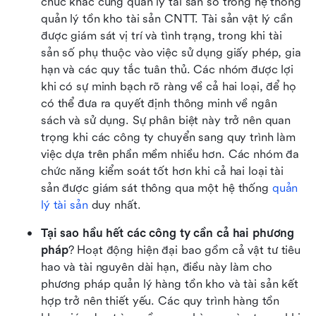
chức khác cũng quản lý tài sản số trong hệ thống 
quản lý tồn kho tài sản CNTT. Tài sản vật lý cần 
được giám sát vị trí và tình trạng, trong khi tài 
sản số phụ thuộc vào việc sử dụng giấy phép, gia 
hạn và các quy tắc tuân thủ. Các nhóm được lợi 
khi có sự minh bạch rõ ràng về cả hai loại, để họ 
có thể đưa ra quyết định thông minh về ngân 
sách và sử dụng. Sự phân biệt này trở nên quan 
trọng khi các công ty chuyển sang quy trình làm 
việc dựa trên phần mềm nhiều hơn. Các nhóm đa 
chức năng kiểm soát tốt hơn khi cả hai loại tài 
sản được giám sát thông qua một hệ thống 
quản 
lý tài sản
 duy nhất.
Tại sao hầu hết các công ty cần cả hai phương 
pháp
? Hoạt động hiện đại bao gồm cả vật tư tiêu 
hao và tài nguyên dài hạn, điều này làm cho 
phương pháp quản lý hàng tồn kho và tài sản kết 
hợp trở nên thiết yếu. Các quy trình hàng tồn 