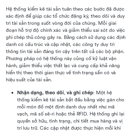
Hệ thống kiểm kê tài sản tuân theo các bước đã được 
xác định để giúp các tổ chức đăng ký, theo dõi và duy 
trì tài sản trong suốt vòng đời của chúng. Mỗi giai 
đoạn hỗ trợ độ chính xác và giảm thiểu sai sót do việc 
ghi chép thủ công gây ra. Bằng cách sử dụng các định 
danh có cấu trúc và cập nhật, các công ty duy trì 
thông tin tài sản đáng tin cậy trên tất cả các bộ phận. 
Phương pháp có hệ thống này củng cố kỷ luật vận 
hành, giảm thiểu việc thất lạc và cung cấp khả năng 
hiển thị theo thời gian thực về tình trạng sẵn có và 
hiệu suất của tài sản.
Nhận dạng, theo dõi
,
 và ghi chép
: Một hệ 
thống kiểm kê tài sản bắt đầu bằng việc gán cho 
mỗi món đồ một định danh duy nhất như mã 
vạch, mã số sê-ri hoặc thẻ RFID. Hệ thống ghi lại 
quyền sở hữu, tình trạng, chi tiết mua hàng và vị 
trí lưu trữ. Các cập nhật được thực hiện mỗi khi 