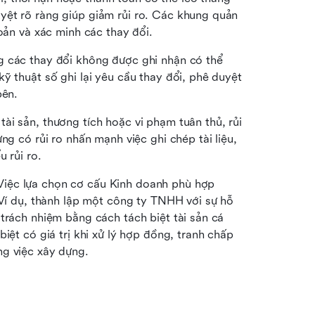
ệt rõ ràng giúp giảm rủi ro. Các khung quản 
hoản và xác minh các thay đổi.
g các thay đổi không được ghi nhận có thể 
ỹ thuật số ghi lại yêu cầu thay đổi, phê duyệt 
bên.
tài sản, thương tích hoặc vi phạm tuân thủ, rủi 
ng có rủi ro nhấn mạnh việc ghi chép tài liệu, 
u rủi ro.
Việc lựa chọn cơ cấu Kinh doanh phù hợp 
 Ví dụ, thành lập một công ty TNHH với sự hỗ 
trách nhiệm bằng cách tách biệt tài sản cá 
iệt có giá trị khi xử lý hợp đồng, tranh chấp 
ng việc xây dựng.