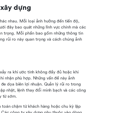
n xây dựng
khác nhau. Mỗi loại ảnh hưởng đến tiến độ, 
ưới đây bao quát những lĩnh vực chính mà các 
an trọng. Mỗi phần bao gồm những thông tin 
ng rủi ro này quan trọng và cách chúng ảnh 
 xảy ra khi ước tính không đầy đủ hoặc khi 
ghi nhận phù hợp. Những vấn đề này ảnh 
đe dọa biên lợi nhuận. Quản lý rủi ro trong 
cập nhật, lệnh thay đổi minh bạch và các công 
y từ sớm.
 toán chậm từ khách hàng hoặc chu kỳ lập 
. Các công ty xây dựng phụ thuộc vào dòng 