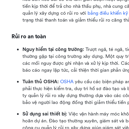
tiền kịp thời để trả cho nhà thầu phụ, nhà cung 
quản lý xây dựng có rủi ro với 
bảng điều khiển kỹ
trạng thái thanh toán và giảm thiểu rủi ro căng th
Rủi ro an toàn
Nguy hiểm tại công trường: 
Trượt ngã, té ngã, t
thường gặp tại công trường xây dựng. Một quy trì
các mối nguy được ghi nhận và xử lý kịp thời. Cá
báo cáo ngay lập tức, cải thiện thời gian phản ứn
Tuân thủ OSHA:
OSHA
 yêu cầu các biện pháp a
phải thực hiện kiểm tra, duy trì hồ sơ đào tạo và
ty quản lý rủi ro xây dựng thường dựa vào các cô
bảo vệ người lao động đồng thời giảm thiểu tiền 
Sử dụng sai thiết bị:
 Việc vận hành máy móc khôn
hoãn dự án. Đào tạo thường xuyên, giám sát và bá
công cụ quản lý rủi ro xây dựng giúp giám sát vi