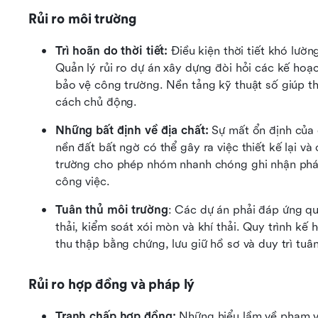
Rủi ro môi trường
Trì hoãn do thời tiết: 
Điều kiện thời tiết khó lườn
Quản lý rủi ro dự án xây dựng đòi hỏi các kế hoạ
bảo vệ công trường. Nền tảng kỹ thuật số giúp theo
cách chủ động.
Những bất định về địa chất: 
Sự mất ổn định của 
nền đất bất ngờ có thể gây ra việc thiết kế lại và
trường cho phép nhóm nhanh chóng ghi nhận phát hi
công việc.
Tuân thủ môi trường
: Các dự án phải đáp ứng quy
thải, kiểm soát xói mòn và khí thải. Quy trình kế
thu thập bằng chứng, lưu giữ hồ sơ và duy trì tuân
Rủi ro hợp đồng và pháp lý
Tranh chấp hợp đồng: 
Những hiểu lầm về phạm vi