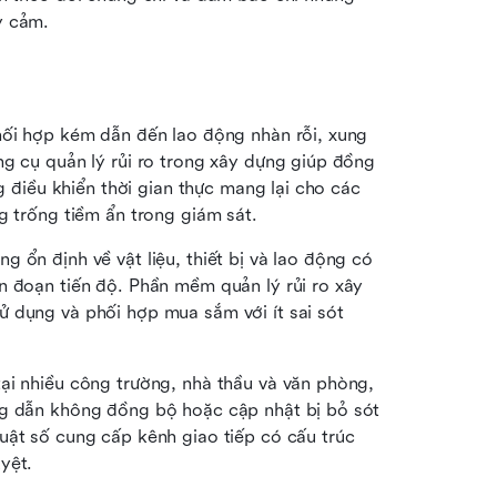
y cảm.
hối hợp kém dẫn đến lao động nhàn rỗi, xung 
g cụ quản lý rủi ro trong xây dựng giúp đồng 
g điều khiển thời gian thực mang lại cho các 
g trống tiềm ẩn trong giám sát.
 ổn định về vật liệu, thiết bị và lao động có 
n đoạn tiến độ. Phần mềm quản lý rủi ro xây 
 dụng và phối hợp mua sắm với ít sai sót 
 Khi các nhóm làm việc tại nhiều công trường, nhà thầu và văn phòng, 
ng dẫn không đồng bộ hoặc cập nhật bị bỏ sót 
uật số cung cấp kênh giao tiếp có cấu trúc 
yệt.