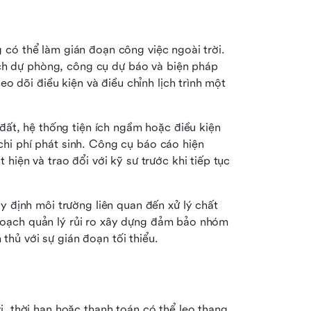
g có thể làm gián đoạn công việc ngoài trời. 
ch dự phòng, công cụ dự báo và biện pháp 
 dõi điều kiện và điều chỉnh lịch trình một 
đất, hệ thống tiện ích ngầm hoặc điều kiện 
 chi phí phát sinh. Công cụ báo cáo hiện 
ện và trao đổi với kỹ sư trước khi tiếp tục 
 định môi trường liên quan đến xử lý chất 
 hoạch quản lý rủi ro xây dựng đảm bảo nhóm 
 thủ với sự gián đoạn tối thiểu.
, thời hạn hoặc thanh toán có thể leo thang 