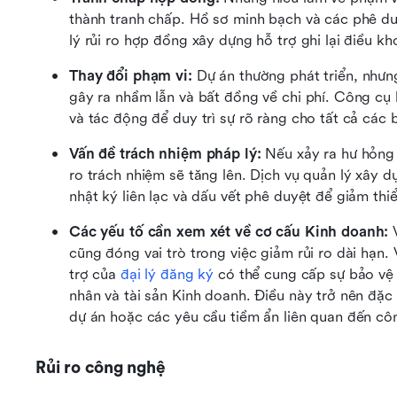
thành tranh chấp. Hồ sơ minh bạch và các phê duy
lý rủi ro hợp đồng xây dựng hỗ trợ ghi lại điều k
Thay đổi phạm vi: 
Dự án thường phát triển, nhưn
gây ra nhầm lẫn và bất đồng về chi phí. Công cụ k
và tác động để duy trì sự rõ ràng cho tất cả các 
Vấn đề trách nhiệm pháp lý:
 Nếu xảy ra hư hỏng 
ro trách nhiệm sẽ tăng lên. Dịch vụ quản lý xây dự
nhật ký liên lạc và dấu vết phê duyệt để giảm thiể
Các yếu tố cần xem xét về cơ cấu Kinh doanh: 
cũng đóng vai trò trong việc giảm rủi ro dài hạn.
trợ của 
đại lý đăng ký
 có thể cung cấp sự bảo vệ 
nhân và tài sản Kinh doanh. Điều này trở nên đặc b
dự án hoặc các yêu cầu tiềm ẩn liên quan đến cô
Rủi ro công nghệ