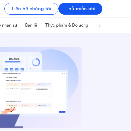
Liên hệ chúng tôi
Thử miễn phí
ý nhân sự
Bán lẻ
Thực phẩm & Đồ uống
Công nghệ & IT