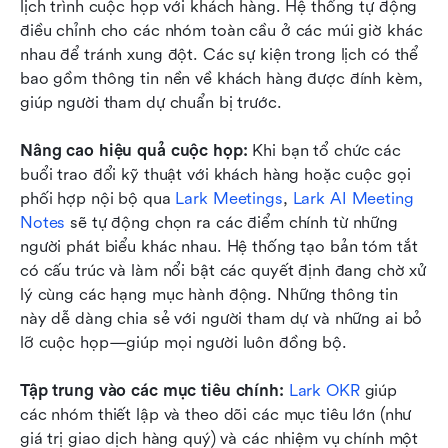
lịch trình cuộc họp với khách hàng. Hệ thống tự động 
điều chỉnh cho các nhóm toàn cầu ở các múi giờ khác 
nhau để tránh xung đột. Các sự kiện trong lịch có thể 
bao gồm thông tin nền về khách hàng được đính kèm, 
giúp người tham dự chuẩn bị trước.
Nâng cao hiệu quả cuộc họp:
 Khi bạn tổ chức các 
buổi trao đổi kỹ thuật với khách hàng hoặc cuộc gọi 
phối hợp nội bộ qua 
Lark Meetings
, 
Lark AI Meeting 
Notes
 sẽ tự động chọn ra các điểm chính từ những 
người phát biểu khác nhau. Hệ thống tạo bản tóm tắt 
có cấu trúc và làm nổi bật các quyết định đang chờ xử 
lý cùng các hạng mục hành động. Những thông tin 
này dễ dàng chia sẻ với người tham dự và những ai bỏ 
lỡ cuộc họp—giúp mọi người luôn đồng bộ.
Tập trung vào các mục tiêu chính:
Lark OKR
 giúp 
các nhóm thiết lập và theo dõi các mục tiêu lớn (như 
giá trị giao dịch hàng quý) và các nhiệm vụ chính một 