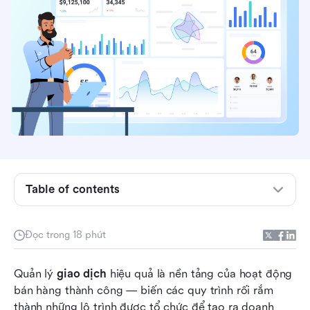
Table of contents
Quản lý giao dịch là gì
Đọc trong 18 phút
Lợi ích của việc quản lý giao dịch
Quản lý 
Các giai đoạn quản lý giao dịch
giao dịch
 hiệu quả là nền tảng của hoạt động 
bán hàng thành công — biến các quy trình rối rắm 
Nâng cao quản lý giao dịch với một nền tảng
thành những lộ trình được tổ chức để tạo ra doanh 