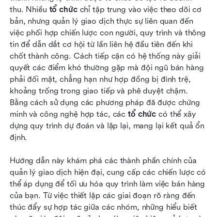
thống nhất
thu. Nhiều 
tổ chức
 chỉ tập trung vào việc theo dõi cơ 
bản, nhưng quản lý giao dịch thực sự liên quan đến 
Những thách thức phổ biến trong quản lý giao
việc phối hợp chiến lược con người, quy trình và thông 
dịch
tin để dẫn dắt cơ hội từ lần liên hệ đầu tiên đến khi 
chốt thành công. Cách tiếp cận có hệ thống này giải 
Các phương pháp tốt nhất để quản lý giao dịch
quyết các điểm khó thường gặp mà đội ngũ bán hàng 
Kết luận
phải đối mặt, chẳng hạn như hợp đồng bị đình trệ, 
khoảng trống trong giao tiếp và phê duyệt chậm. 
Câu hỏi thường gặp
Bằng cách sử dụng các phương pháp đã được chứng 
minh và công nghệ hợp tác, các 
Đọc liên quan
tổ chức
 có thể xây 
dựng quy trình dự đoán và lặp lại, mang lại kết quả ổn 
định.
Hướng dẫn này khám phá các thành phần chính của 
quản lý giao dịch hiện đại, cung cấp các chiến lược có 
thể áp dụng để tối ưu hóa quy trình làm việc bán hàng 
của bạn. Từ việc thiết lập các giai đoạn rõ ràng đến 
thúc đẩy sự hợp tác giữa các nhóm, những hiểu biết 