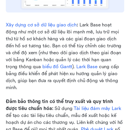
Xây dựng cơ sở dữ liệu giao dịch
:
 Lark Base hoạt 
động như một cơ sở dữ liệu lõi mạnh mẽ, lưu trữ mọi 
thứ từ hồ sơ khách hàng và các giai đoạn giao dịch 
đến hồ sơ tương tác. Bạn có thể tùy chỉnh các trường 
và chế độ xem (như theo dõi giao dịch theo giai đoạn 
với bảng Kanban hoặc quản lý các thời hạn quan 
trọng thông qua 
biểu đồ Gantt
). 
Lark Base
 cung cấp 
bảng điều khiển để phát hiện xu hướng quản lý giao 
dịch, giúp bạn đưa ra quyết định chủ động và thông 
minh.
Đảm bảo thông tin có thể truy xuất và quy trình 
được tiêu chuẩn hóa:
 Sử dụng 
Tài liệu đám mây Lark
để tạo các tài liệu tiêu chuẩn, mẫu đề xuất hoặc kế 
hoạch dự án cho các thương vụ. Liên kết chúng với hồ 
sơ Base để giữ mọi thứ nhất quán. 
Phê duyệt Lark
 số 