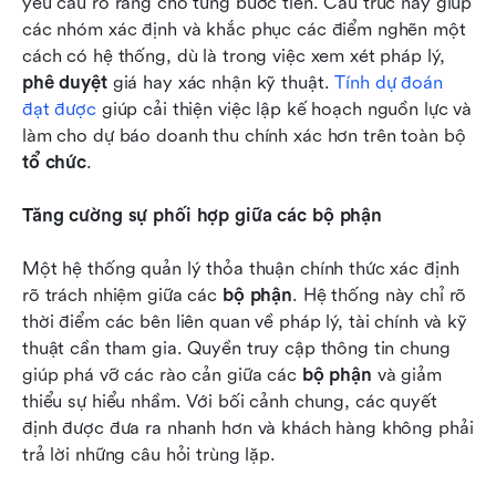
yêu cầu rõ ràng cho từng bước tiến. Cấu trúc này giúp 
các nhóm xác định và khắc phục các điểm nghẽn một 
cách có hệ thống, dù là trong việc xem xét pháp lý, 
phê duyệt
 giá hay xác nhận kỹ thuật. 
Tính dự đoán 
đạt được
 giúp cải thiện việc lập kế hoạch nguồn lực và 
làm cho dự báo doanh thu chính xác hơn trên toàn bộ 
tổ chức
.
Tăng cường sự phối hợp giữa các bộ phận
Một hệ thống quản lý thỏa thuận chính thức xác định 
rõ trách nhiệm giữa các 
bộ phận
. Hệ thống này chỉ rõ 
thời điểm các bên liên quan về pháp lý, tài chính và kỹ 
thuật cần tham gia. Quyền truy cập thông tin chung 
giúp phá vỡ các rào cản giữa các 
bộ phận
 và giảm 
thiểu sự hiểu nhầm. Với bối cảnh chung, các quyết 
định được đưa ra nhanh hơn và khách hàng không phải 
trả lời những câu hỏi trùng lặp.