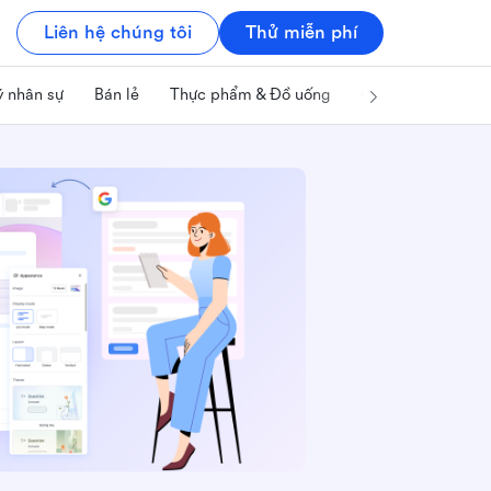
Liên hệ chúng tôi
Thử miễn phí
ý nhân sự
Bán lẻ
Thực phẩm & Đồ uống
Công nghệ & IT