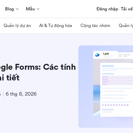
Blog
Mẫu
Đăng nhập
Tải về
Quản lý dự án
AI & Tự động hóa
Cộng tác nhóm
Quản l
gle Forms: Các tính
i tiết
m
6 thg 8, 2026