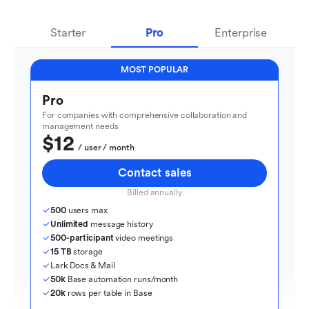
Starter
Pro
Enterprise
MOST POPULAR
Pro
For companies with comprehensive collaboration and 
management needs
$12
  / user / month
Contact sales
Billed annually
500
 users max
Unlimited
 message history
500-participant
 video meetings
15 TB
 storage
Lark Docs & Mail
50k
 Base automation runs/month
20k
 rows per table in Base