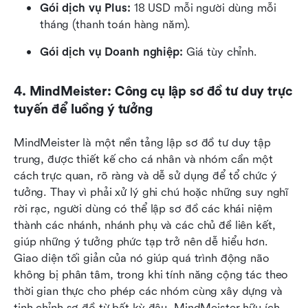
Gói dịch vụ Plus:
 18 USD mỗi người dùng mỗi 
tháng (thanh toán hàng năm).
Gói dịch vụ Doanh nghiệp:
 Giá tùy chỉnh.
4. MindMeister: Công cụ lập sơ đồ tư duy trực 
tuyến để luồng ý tưởng
MindMeister là một nền tảng lập sơ đồ tư duy tập 
trung, được thiết kế cho cá nhân và nhóm cần một 
cách trực quan, rõ ràng và dễ sử dụng để tổ chức ý 
tưởng. Thay vì phải xử lý ghi chú hoặc những suy nghĩ 
rời rạc, người dùng có thể lập sơ đồ các khái niệm 
thành các nhánh, nhánh phụ và các chủ đề liên kết, 
giúp những ý tưởng phức tạp trở nên dễ hiểu hơn. 
Giao diện tối giản của nó giúp quá trình động não 
không bị phân tâm, trong khi tính năng cộng tác theo 
thời gian thực cho phép các nhóm cùng xây dựng và 
tinh chỉnh sơ đồ từ bất kỳ đâu. MindMeister hữu ích 