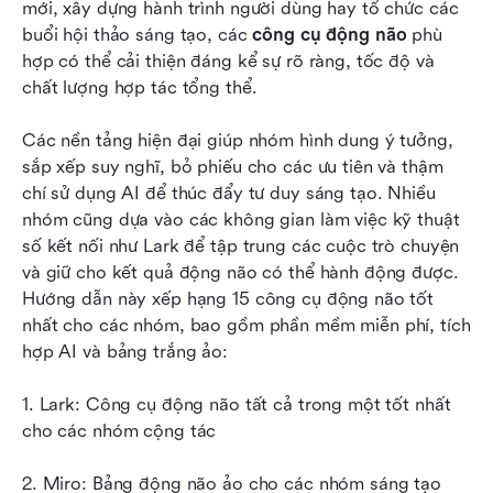
mới, xây dựng hành trình người dùng hay tổ chức các 
Các kỹ thuật động não hiệu quả để tạo ra ý
buổi hội thảo sáng tạo, các 
công cụ động não
 phù 
tưởng tốt hơn
hợp có thể cải thiện đáng kể sự rõ ràng, tốc độ và 
chất lượng hợp tác tổng thể. 
Những thách thức thường gặp khi sử dụng công
cụ động não (và cách khắc phục chúng)
Các nền tảng hiện đại giúp nhóm hình dung ý tưởng, 
sắp xếp suy nghĩ, bỏ phiếu cho các ưu tiên và thậm 
Kết luận
chí sử dụng AI để thúc đẩy tư duy sáng tạo. Nhiều 
Câu hỏi thường gặp
nhóm cũng dựa vào các không gian làm việc kỹ thuật 
số kết nối như Lark để tập trung các cuộc trò chuyện 
Đọc liên quan
và giữ cho kết quả động não có thể hành động được. 
Hướng dẫn này xếp hạng 15 công cụ động não tốt 
nhất cho các nhóm, bao gồm phần mềm miễn phí, tích 
hợp AI và bảng trắng ảo:
1. Lark: Công cụ động não tất cả trong một tốt nhất 
cho các nhóm cộng tác
2. Miro: Bảng động não ảo cho các nhóm sáng tạo