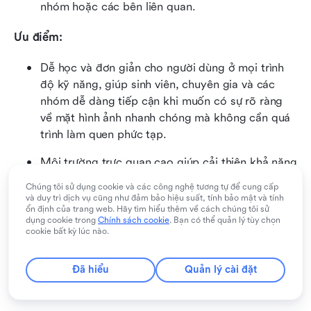
nhóm hoặc các bên liên quan.
Ưu điểm:
Dễ học và đơn giản cho người dùng ở mọi trình 
độ kỹ năng, giúp sinh viên, chuyên gia và các 
nhóm dễ dàng tiếp cận khi muốn có sự rõ ràng 
về mặt hình ảnh nhanh chóng mà không cần quá 
trình làm quen phức tạp.
Môi trường trực quan cao giúp cải thiện khả năng 
hiểu, hỗ trợ phân tách các khái niệm phức tạp và 
Chúng tôi sử dụng cookie và các công nghệ tương tự để cung cấp
khuyến khích khám phá sâu hơn thông qua phân 
và duy trì dịch vụ cũng như đảm bảo hiệu suất, tính bảo mật và tính
ổn định của trang web. Hãy tìm hiểu thêm về cách chúng tôi sử
nhánh và lập bản đồ theo chủ đề.
dụng cookie trong
Chính sách cookie
. Bạn có thể quản lý tùy chọn
cookie bất kỳ lúc nào.
Tuyệt vời cho việc động não có cấu trúc, lập kế 
hoạch giai đoạn đầu, điều chỉnh chiến lược và 
Đã hiểu
Quản lý cài đặt
khám phá sáng tạo khi các nhóm cần một cái 
nhìn rõ ràng, gọn gàng về ý tưởng.