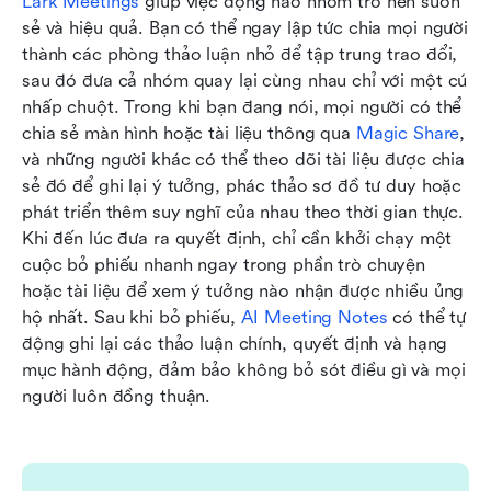
Lark Meetings
 giúp việc động não nhóm trở nên suôn 
sẻ và hiệu quả. Bạn có thể ngay lập tức chia mọi người 
thành các phòng thảo luận nhỏ để tập trung trao đổi, 
sau đó đưa cả nhóm quay lại cùng nhau chỉ với một cú 
nhấp chuột. Trong khi bạn đang nói, mọi người có thể 
chia sẻ màn hình hoặc tài liệu thông qua 
Magic Share
, 
và những người khác có thể theo dõi tài liệu được chia 
sẻ đó để ghi lại ý tưởng, phác thảo sơ đồ tư duy hoặc 
phát triển thêm suy nghĩ của nhau theo thời gian thực. 
Khi đến lúc đưa ra quyết định, chỉ cần khởi chạy một 
cuộc bỏ phiếu nhanh ngay trong phần trò chuyện 
hoặc tài liệu để xem ý tưởng nào nhận được nhiều ủng 
hộ nhất. Sau khi bỏ phiếu, 
AI Meeting Notes
 có thể tự 
động ghi lại các thảo luận chính, quyết định và hạng 
mục hành động, đảm bảo không bỏ sót điều gì và mọi 
người luôn đồng thuận.