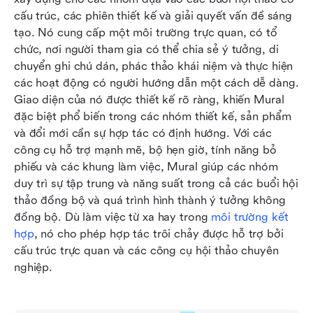
cấu trúc, các phiên thiết kế và giải quyết vấn đề sáng 
tạo. Nó cung cấp một môi trường trực quan, có tổ 
chức, nơi người tham gia có thể chia sẻ ý tưởng, di 
chuyển ghi chú dán, phác thảo khái niệm và thực hiện 
các hoạt động có người hướng dẫn một cách dễ dàng. 
Giao diện của nó được thiết kế rõ ràng, khiến Mural 
đặc biệt phổ biến trong các nhóm thiết kế, sản phẩm 
và đổi mới cần sự hợp tác có định hướng. Với các 
công cụ hỗ trợ mạnh mẽ, bộ hẹn giờ, tính năng bỏ 
phiếu và các khung làm việc, Mural giúp các nhóm 
duy trì sự tập trung và năng suất trong cả các buổi hội 
thảo đồng bộ và quá trình hình thành ý tưởng không 
đồng bộ. Dù làm việc từ xa hay trong 
môi trường kết 
hợp
, nó cho phép hợp tác trôi chảy được hỗ trợ bởi 
cấu trúc trực quan và các công cụ hội thảo chuyên 
nghiệp.