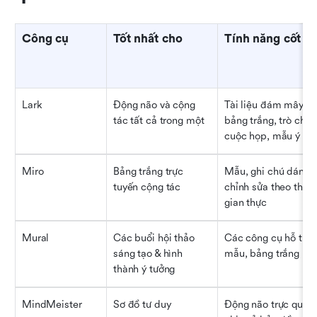
Công cụ
Tốt nhất cho
Tính năng cốt lõ
Lark
Động não và cộng 
Tài liệu đám mây, 
tác tất cả trong một
bảng trắng, trò chuyệ
cuộc họp, mẫu ý tư
Miro
Bảng trắng trực 
Mẫu, ghi chú dán và
tuyến cộng tác
chỉnh sửa theo thời 
gian thực
Mural
Các buổi hội thảo 
Các công cụ hỗ trợ, 
sáng tạo & hình 
mẫu, bảng trắng
thành ý tưởng
MindMeister
Sơ đồ tư duy
Động não trực quan, 