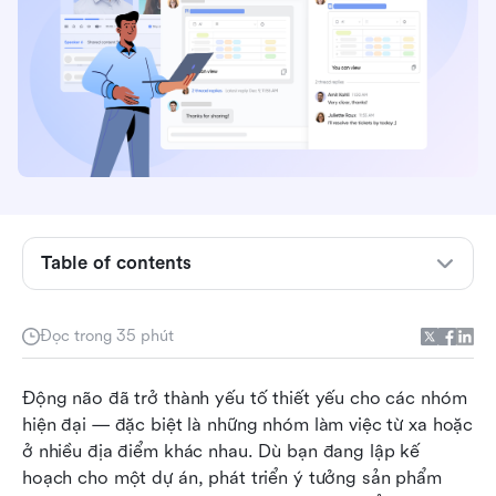
Table of contents
Top 5 công cụ động não tổng quan
Đọc trong 35 phút
Các công cụ động não là gì?
Động não đã trở thành yếu tố thiết yếu cho các nhóm 
15 công cụ động não tốt nhất cho các nhóm
hiện đại — đặc biệt là những nhóm làm việc từ xa hoặc 
ở nhiều địa điểm khác nhau. Dù bạn đang lập kế 
Tại sao các công cụ động não trực tuyến lại cần
hoạch cho một dự án, phát triển ý tưởng sản phẩm 
thiết cho các nhóm hiện đại