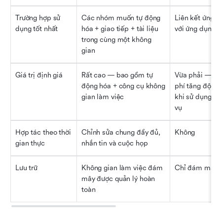
Trường hợp sử 
Các nhóm muốn tự động 
Liên kết ứng d
dụng tốt nhất
hóa + giao tiếp + tài liệu 
với ứng dụng
trong cùng một không 
gian
Giá trị định giá
Rất cao — bao gồm tự 
Vừa phải — chi
động hóa + công cụ không 
phí tăng đột bi
gian làm việc
khi sử dụng tác
vụ
Hợp tác theo thời 
Chỉnh sửa chung đầy đủ, 
Không
gian thực
nhắn tin và cuộc họp
Lưu trữ
Không gian làm việc đám 
Chỉ đám mây
mây được quản lý hoàn 
toàn