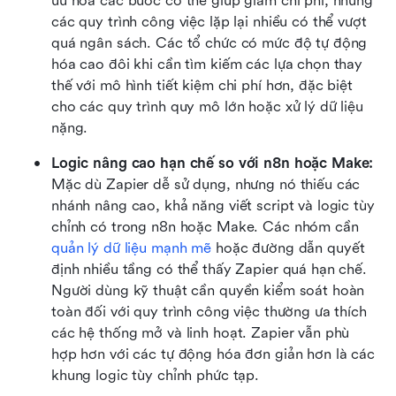
ưu hóa các bước có thể giúp giảm chi phí, nhưng 
các quy trình công việc lặp lại nhiều có thể vượt 
quá ngân sách. Các tổ chức có mức độ tự động 
hóa cao đôi khi cần tìm kiếm các lựa chọn thay 
thế với mô hình tiết kiệm chi phí hơn, đặc biệt 
cho các quy trình quy mô lớn hoặc xử lý dữ liệu 
nặng.
Logic nâng cao hạn chế so với n8n hoặc Make:
Mặc dù Zapier dễ sử dụng, nhưng nó thiếu các 
nhánh nâng cao, khả năng viết script và logic tùy 
chỉnh có trong n8n hoặc Make. Các nhóm cần 
quản lý dữ liệu mạnh mẽ
 hoặc đường dẫn quyết 
định nhiều tầng có thể thấy Zapier quá hạn chế. 
Người dùng kỹ thuật cần quyền kiểm soát hoàn 
toàn đối với quy trình công việc thường ưa thích 
các hệ thống mở và linh hoạt. Zapier vẫn phù 
hợp hơn với các tự động hóa đơn giản hơn là các 
khung logic tùy chỉnh phức tạp.