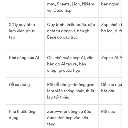
mây, Sheets, Lịch, Nhiệm 
bên ngoài
vụ, Cuộc họp
Xử lý quy trình 
Quy trình nhiều bước, cập 
Zap nhiều bước
làm việc phức 
nhật tự động và bản ghi 
bộ lọc, đường
tạp
Base có cấu trúc
Khả năng của AI
Ghi chú cuộc họp AI, văn 
Zapier AI Acti
bản do AI tạo ra, bản 
chép lại cuộc họp
Dễ sử dụng
Rất dễ dàng—không gian 
Dễ cho người m
làm việc thống nhất, thiết 
bắt đầu
lập tối thiểu
Phụ thuộc ứng 
Zero—mọi công cụ đều 
Rất cao
dụng
được tích hợp vào nền 
tảng