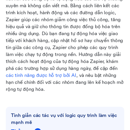
bằng AI của Zapier
xuyên mà không cần viết mã. Bằng cách liên kết các 
trình kích hoạt, hành động và các đường dẫn logic, 
Hạn chế của tự động hóa quy trình làm việc
Zapier giúp các nhóm giảm công việc thủ công, tăng 
Zapier
hiệu quả và giữ cho thông tin được đồng bộ hóa trên 
nhiều ứng dụng. Dù bạn đang tự động hóa việc giao 
Phần mềm tự động hóa quy trình làm việc tốt
tiếp với khách hàng, cập nhật hồ sơ hay chuyển thông 
nhất: Zapier hoặc các công cụ khác?
tin giữa các công cụ, Zapier cho phép các quy trình 
Kết luận
làm việc chạy tự động trong nền. Hướng dẫn này giải 
thích cách hoạt động của tự động hóa Zapier, khám 
Câu hỏi thường gặp
phá các trường hợp sử dụng hàng ngày, đề cập đến 
các tính năng được hỗ trợ bởi AI
Đọc thêm:
, và nêu bật những 
hạn chế chính đối với các nhóm đang lên kế hoạch mở 
rộng tự động hóa.
Tinh giản các tác vụ với logic quy trình làm việc 
mạnh mẽ