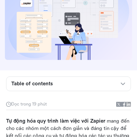
Zapier là gì trong tự động hóa quy trình làm
việc?
Table of contents
Cách hoạt động của quy trình tự động hóa
Zapier: Hướng dẫn từng bước
Đọc trong 19 phút
Ví dụ về quy trình làm việc Zapier mà bạn có thể
Tự động hóa quy trình làm việc với Zapier
tạo ngay hôm nay
 mang đến 
cho các nhóm một cách đơn giản và đáng tin cậy để 
Các tính năng tự động hóa quy trình làm việc
kết nối các công cụ và tự động hóa các tác vụ thường 