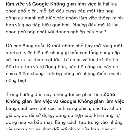
Zoho Không gian làm việc và Google
làm việc
 và 
Google Không gian làm việc
 là hai lựa 
Workspace: Cái nào an toàn hơn?
chọn phổ biến, mỗi bộ đều cung cấp một tập hợp 
công cụ mạnh mẽ giúp các nhóm làm việc thông minh 
Zoho Không gian làm việc và Google
hơn và giao tiếp hiệu quả hơn. Nhưng đâu mới là lựa 
Workspace: Cái nào phù hợp với bạn?
chọn phù hợp nhất với doanh nghiệp của bạn?
Lark: Một lựa chọn tốt hơn cho sự hợp tác
Dù bạn đang quản lý một nhóm nhỏ hay mở rộng một 
nhóm
startup, việc hiểu rõ những gì mỗi nền tảng cung cấp 
Kết luận
sẽ tạo ra sự khác biệt lớn. Từ email và lưu trữ tập tin 
đến hợp tác và tự động hóa, các bộ công cụ này có 
Đọc thêm
nhiều điểm chung—nhưng cũng có những điểm mạnh 
riêng biệt.
Trong hướng dẫn này, chúng tôi sẽ phân tích 
Zoho 
Không gian làm việc và Google Không gian làm việc
bằng cách xem xét các tính năng chính, các tùy chọn 
giá cả, độ dễ sử dụng, công cụ hợp tác, khả năng tự 
động hóa và bảo mật. Bằng cách tập trung vào những 
điều quan trọng nhất đối với nhóm của bạn, bạn có 