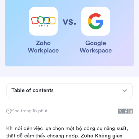
So sánh nhanh Zoho Workplace và Google
Workspace
Zoho Không gian làm việc và Google
Workspace: Cái nào có tính năng tốt hơn?
Zoho Không gian làm việc và Google
Workspace: Cái nào có tự động hóa tốt hơn?
Table of contents
Zoho Không gian làm việc và Google
Workspace: Gói dịch vụ nào có giá cả hợp lý
hơn?
Đọc trong 15 phút
Zoho Không gian làm việc và Google
Khi nói đến việc lựa chọn một bộ công cụ năng suất, 
Workspace: Cái nào dễ sử dụng hơn?
thật dễ cảm thấy choáng ngợp. 
Zoho Không gian 