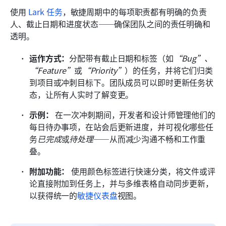
使用 
Lark 任务
，敏捷周期中的每项职责都有明确的负责
人、截止日期和进度状态——确保团队之间的责任明确和
透明。
运作方式：
分配带有截止日期和标签（如
“Bug”、
“Feature”
或
“Priority”
）的任务，并将它们归类
到项目或冲刺目标下。团队成员可以即时更新任务状
态，让所有人实时了解变更。
示例：
 在一次冲刺期间，开发者和设计师管理他们的
每日待办事项，在站会后更新进度，并可视化哪些任
务
已完成
或
待处理
——从而减少沟通不畅和工作重
叠。
附加功能：
 使用颜色标签进行快速分类，将文件或评
论直接附加到任务上，并与多维表格自动同步更新，
以获得统一的
敏捷仪表盘
视图。