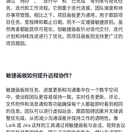
通过“待办”、“进行中”和“已完成”等列来可视化任
务、迭代和工作流程。它侧重于迭代进展、团队速度和待
办事项管理。相比之下，项目画板更为通用，用于跟踪项
目任务、里程碑和截止日期，而不一定遵循敏捷原则。虽
然两者都能提供可视化，但敏捷画板针对迭代交付、迭代
计划和持续改进进行了优化，而项目画板则支持更广泛的
项目跟踪。
敏捷画板如何提升远程协作？
敏捷画板将任务、进度更新和沟通集中在一个数字空间
中，使远程团队更容易保持一致。实时任务更新、评论、
文件附件和消息通知等功能确保每个人都能即时看到相同
的信息。团队可以进行虚拟站会、跟踪阻碍因素并无缝调
整优先级，从而减少沟通误差并保持工作的透明性。像 
Lark 或 Jira 这样的工具通过将敏捷画板与会话、视频会议
和文档共享相结合，提升了远程协作能力，使分布式团队