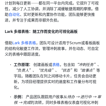
计划到每日更新——都在同一平台内完成。它提升了可视
性，减少了人工协调，并消除了减缓敏捷周期的摩擦。借
助
自动化
、实时更新和内置协作功能，团队能够更快推
进，并专注于成果而非额外负担。
Lark 多维表格：随工作而变化的可视化画板
借助
Lark 多维表格
，团队可设计适用于Scrum或看板画板
的结构化敏捷工作流，管理冲刺故事，并在动态、可自定
义的表格中跟踪进度。
工作原理：
 创建画板或
表格
，包含如
“冲刺任务”、
“负责人”、“优先级”、“状态”
和
“故事点”
等
字段。随着团队在列之间移动卡片，任务会自动更
新，为项目经理提供实时的速度和工作量分布可视
化。 
示例：
 产品团队跟踪用户故事从
待办 → 进行中 → 审
核 → 完成
的流转，同时多维表格仪表盘可视化冲刺