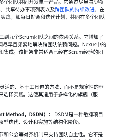
扩展到多个团队共同开发单一产品。它通过尽量减少额
性、共享待办事项列表以及
跨团队的持续改进
。在
rum实践，如每日站会和迭代计划，共同在多个团队
管理三到九个Scrum团队之间的依赖关系。它增加了
调尽早且频繁地解决跨团队依赖问题。Nexus中的
和集成。该框架非常适合已经有Scrum经验的团
种灵活的、基于工具包的方法，而不是规定性的框
来选择实践。这使其适用于多样化的旗舰（服
nt Method，DSDM）：
 DSDM是一种敏捷项目
原型迭代、设计和实施等结构化阶段。
队、章节和公会等对齐机制来支持团队自主性。它不是