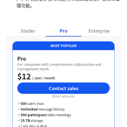
理功能。
Starter
Pro
Enterprise
MOST POPULAR
Pro
For companies with comprehensive collaboration and 
management needs
$12
  / user / month
Contact sales
Billed annually
500
 users max
Unlimited
 message history
500-participant
 video meetings
15 TB
 storage
Lark Docs & Mail