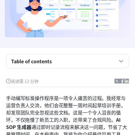
Table of contents
为什么静态文档在现代运营中会失效
阅读需 12 分钟
在人工智能SOP生成器中需要关注的核心功能
顶级人工智能SOP生成工具评测
手动编写标准操作程序是一项令人痛苦的过程。我经常与
运营负责人交流，他们会花整整一周时间起草培训手册，
如何成功实施新的流程文档工具
却发现团队完全忽视这些文档。这是一个令人沮丧的循
结论
环，不仅拖慢了新员工的入职，还带来了合规风险。
AI 
SOP 生成器
通过即时记录流程来解决这一问题，节省了大
常见问题
量管理时间。在本指南中，我将为你介绍最佳可用工具，