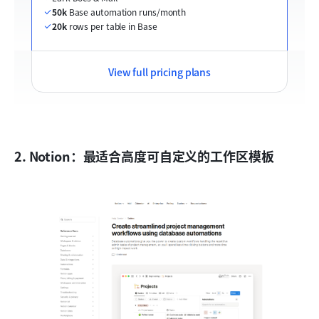
50k
 Base automation runs/month
20k
 rows per table in Base
View full pricing plans
2. Notion：最适合高度可自定义的工作区模板