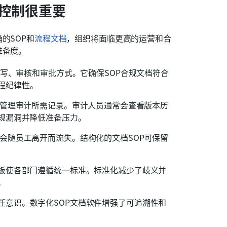
营控制很重要
的SOP和
流程文档
，组织将面临更高的运营和合
准备度。
编写、审核和审批方式。它确保SOP合规文档符合
程纪律性。 
集中管理审计所需记录。审计人员通常会查看版本历
规漏洞并降低准备压力。 
识会随员工离开而流失。结构化的文档SOP可保留
模板使各部门遵循统一标准。标准化减少了歧义并
。
任意识。数字化SOP文档软件增强了可追溯性和