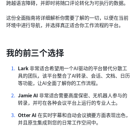
我们在评测中如何勾选和评估软件
跨越语言障碍，并即时将随口评论转化为可执行的数据。
人工智能转录软件有哪些好处？
这份全面指南将详细解析你需要了解的一切，以便在当前
环境中进行导航，并选择真正适合你工作流程的平台。
如何选择AI转录软件
最后的想法
我的前三个选择
常见问题
相关阅读
Lark
 非常适合希望用一个AI驱动的平台替代分散工
具的团队，该平台整合了AI转录、会话、文档、日历
等功能，让AI全面了解你的工作流程。
Jamie AI
 非常适合需要高度保密、无机器人参与的
转录，并可在各种会议平台上运行的专业人士。
Otter AI
 在实时字幕和自动会议摘要方面表现出色，
并且原生集成到您的日常工作空间中。