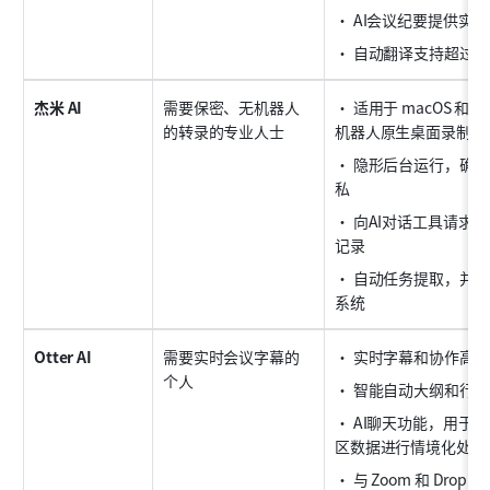
• AI会议纪要提供实
• 自动翻译支持超过1
杰米 AI
需要保密、无机器人
• 适用于 macOS 和 W
的转录的专业人士
机器人原生桌面录制器
• 隐形后台运行，确
私
• 向AI对话工具请求
记录
• 自动任务提取，并直
系统
Otter AI
需要实时会议字幕的
• 实时字幕和协作高
个人
• 智能自动大纲和行
• AI聊天功能，用于
区数据进行情境化处理
• 与 Zoom 和 Drop