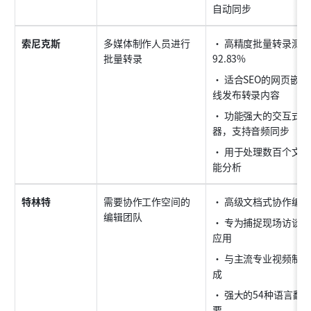
自动同步
索尼克斯
多媒体制作人员进行
• 高精度批量转录测
批量转录
92.83%
• 适合SEO的网页嵌
线发布转录内容
• 功能强大的交互式
器，支持音频同步
• 用于处理数百个文
能分析
特林特
需要协作工作空间的
• 高级文档式协作编
编辑团队
• 专为捕捉现场访谈
应用
• 与主流专业视频制
成
• 强大的54种语言翻
要