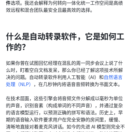
为什么统一的工作区优于独立的在线转录服务
件
选项。我还会解释为何转向一体化统一工作空间是高绩
效远程和混合团队最安全且最高效的选择。
分步说明：转录音频文件并直接分配任务
录制高质量音频以便转录的最佳实践
什么是自动转录软件，它是如何工
结论
作的？
常见问题
相关阅读
如果你曾在试图回忆经理在混乱的周一同步会议上说了什
么时，盯着空白文档发呆，那么你已经了解这项技术所解
决的问题。自动转录软件利用人工智能（AI）和
自然语言
处理（NLP）
，在几秒钟内将语音音频转换为书面文本。
在技术层面，这些引擎会将音频文件分解成以毫秒为单位
的声音，识别音素（构成单词的不同声音），并通过复杂
的语言模型运行，以预测正确的拼写和语法。历史上，早
期的语音输入软件要求用户在完全安静的房间里，缓慢、
清晰地直接对着麦克风讲话。如今的先进 AI 模型则完全不