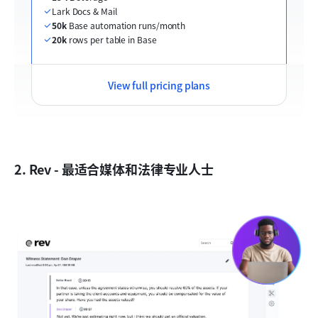
Lark Docs & Mail
50k
 Base automation runs/month
20k
 rows per table in Base
View full pricing plans
2. Rev - 最适合媒体和法律专业人士