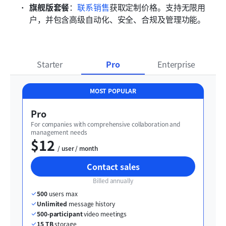
旗舰版套餐
：
联系销售
获取定制价格。支持无限用
户，并包含高级自动化、安全、合规及管理功能。
Starter
Pro
Enterprise
MOST POPULAR
Pro
For companies with comprehensive collaboration and 
management needs
$12
  / user / month
Contact sales
Billed annually
500
 users max
Unlimited
 message history
500-participant
 video meetings
15 TB
 storage