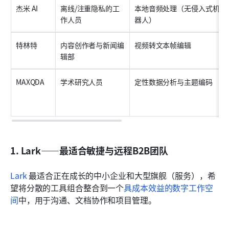
杰米 AI
离线/注重隐私的工
本地音频处理（无侵入式机
作人员
器人）
特林特
内容创作者与新闻编
视频转文本帧编辑
辑部
MAXQDA
学术研究人员
定性数据分析与主题编码
1. Lark——最适合敏捷与远程B2B团队
Lark
 最适合正在成长的中小企业和大型旗舰（服务），希
望将分散的工具组合整合到一个
具成本效益的数字工作空
间
中，用于沟通、文档协作和项目管理。