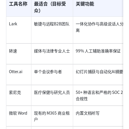
工具名称
最适合（目标受
关键功能
众）
Lark
敏捷与远程B2B团队
一体化协作与高级说话人分
离
转速
媒体与法律专业人士
99% 人工辅助准确率保证
Otter.ai
单个会议参与者
幻灯片捕获与自动化AI摘要
索尼克
医疗保健与研究人员
50+ 种语言和严格的 SOC 2 
合规性
微软 Word
现有的 M365 商业租
内置文档听写
户