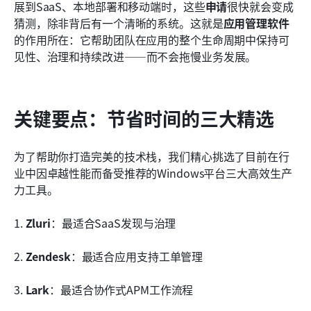
为您的组织勾选合适的APM软件
展到SaaS、本地部署和移动端时，这些
申请
很快就会变成
猜测，除非背后有一个清晰的系统。这就是
应用管理软件
应用组合管理软件如何使您的组织受益？
的作用所在：它帮助团队在应用的整个生命周期中保持可
见性、治理和持续改进——而不会拖慢业务发展。
结论
常见问题
关键要点：节省时间的三大精选
相关阅读
为了帮助你打造完美的技术栈，我们精心挑选了目前在行
业中因卓越性能而备受推荐的Windows平台三大高效生产
力工具。
1. 
Zluri
：最适合SaaS发现与治理
2. 
Zendesk
：最适合应用支持工单管理
3. 
Lark
：最适合协作式APM工作流程