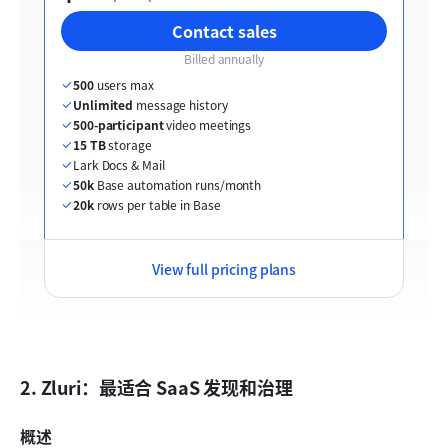
Contact sales
Billed annually
500
 users max
Unlimited
 message history
500-participant
 video meetings
15 TB
 storage
Lark Docs & Mail
50k
 Base automation runs/month
20k
 rows per table in Base
View full pricing plans
2. Zluri：最适合 SaaS 发现和治理
概述