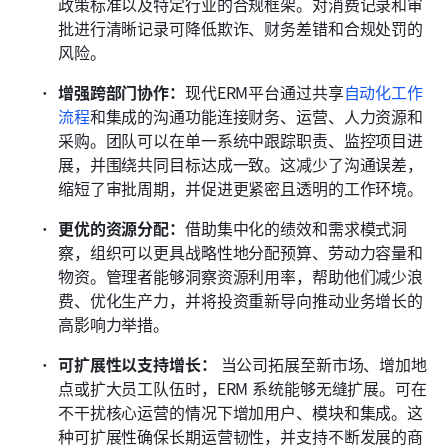
政策标准以及特定行业的合规框架。对消费记录和审
批进行清晰记录可降低欺诈、财务差错和合规处罚的
风险。
增强跨部门协作：
现代ERM平台通过共享
自动化工作
流程
和集成的沟通功能连接财务、运营、人力资源和
采购。团队可以在单一系统中跟踪职责、监控项目进
展，并围绕共同目标达成一致。这减少了沟通误差，
缩短了审批周期，并促进更紧密且透明的工作环境。 
更优的资源分配：
借助集中化的绩效和需求模式洞
察，组织可以更具战略性地分配预算、劳动力容量和
物资。管理者能够洞察资源利用率，帮助他们减少浪
费、优化生产力，并将投资重新导向推动业务增长的
高影响力举措。 
可扩展性以支持增长：
 当公司拓展至新市场、增加地
点或扩大员工队伍时，ERM 系统能够无缝扩展。可在
不干扰核心运营的情况下增加用户、模块和集成。这
种可扩展性确保长期运营韧性，并支持不断发展的商