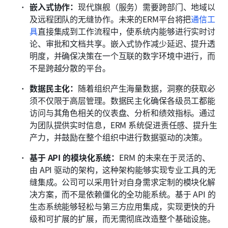
嵌入式协作：
现代旗舰（服务）需要跨部门、地域以
及远程团队的无缝协作。未来的ERM平台将把
通信工
具
直接集成到工作流程中，使系统内能够进行实时讨
论、审批和文档共享。嵌入式协作减少延迟、提升透
明度，并确保决策在一个互联的数字环境中进行，而
不是跨越分散的平台。
数据民主化：
随着组织产生海量数据，洞察的获取必
须不仅限于高层管理。数据民主化确保各级员工都能
访问与其角色相关的仪表盘、分析和绩效指标。通过
为团队提供实时信息，ERM 系统促进责任感、提升生
产力，并鼓励在整个组织中进行数据驱动的决策。
基于 API 的模块化系统：
ERM 的未来在于灵活的、
由 API 驱动的架构，这种架构能够实现专业工具的无
缝集成。公司可以采用针对自身需求定制的模块化解
决方案，而不是依赖僵化的全功能系统。基于 API 的
生态系统能够轻松与第三方应用集成，实现更快的升
级和可扩展的扩展，而无需彻底改造整个基础设施。