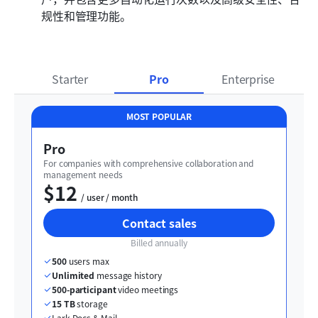
规性和管理功能。
Starter
Pro
Enterprise
MOST POPULAR
Pro
For companies with comprehensive collaboration and 
management needs
$12
  / user / month
Contact sales
Billed annually
500
 users max
Unlimited
 message history
500-participant
 video meetings
15 TB
 storage
Lark Docs & Mail