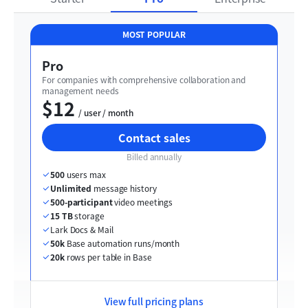
MOST POPULAR
Pro
For companies with comprehensive collaboration and 
management needs
$12
  / user / month
Contact sales
Billed annually
500
 users max
Unlimited
 message history
500-participant
 video meetings
15 TB
 storage
Lark Docs & Mail
50k
 Base automation runs/month
20k
 rows per table in Base
View full pricing plans