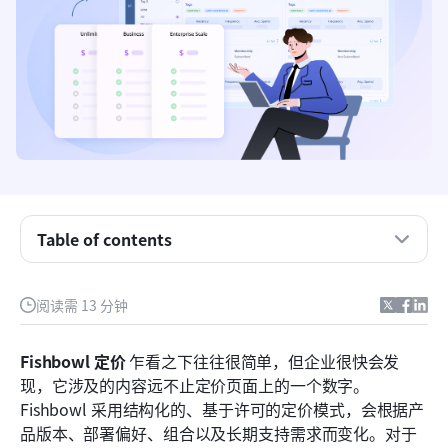
Fishbowl是什么，它是为谁打造的？
在定价之前：了解你实际支付的内容
Fishbowl定价套餐包含哪些功能
Fishbowl ERP 与 Fishbowl Inventory 定价
你应该考虑的隐藏和间接成本
当 Fishbowl 开始让人感到受限时
Table of contents
为什么团队会寻找 Fishbowl 的替代方案？
阅读需 13 分钟
现代之选：使用 Lark 智能管理库存和工作流程
Fishbowl 与 Lark：高层次比较
Fishbowl 定价
 乍看之下往往很简单，但企业很快会发
现，它涉及的内容远不止定价页面上的一个数字。
如何判断 Fishbowl 定价是否适合您的业务
Fishbowl 采用结构化的、基于许可的定价模式，会根据产
结论
品版本、部署偏好、组合以及长期支持需求而变化。对于