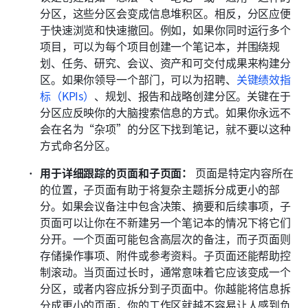
分区，这些分区会变成信息堆积区。相反，分区应便
于快速浏览和快速撤回。例如，如果你同时运行多个
项目，可以为每个项目创建一个笔记本，并围绕规
划、任务、研究、会议、资产和可交付成果来构建分
区。如果你领导一个部门，可以为招聘、
关键绩效指
标（KPIs）
、规划、报告和战略创建分区。关键在于
分区应反映你的大脑搜索信息的方式。如果你永远不
会在名为“杂项”的分区下找到笔记，就不要以这种
方式命名分区。
用于详细跟踪的页面和子页面：
 页面是特定内容所在
的位置，子页面有助于将复杂主题拆分成更小的部
分。如果会议备注中包含决策、摘要和后续事项，子
页面可以让你在不新建另一个笔记本的情况下将它们
分开。一个页面可能包含高层次的备注，而子页面则
存储操作事项、附件或参考资料。子页面还能帮助控
制滚动。当页面过长时，通常意味着它应该变成一个
分区，或者内容应拆分到子页面中。你越能将信息拆
分成更小的页面，你的工作区就越不容易让人感到负