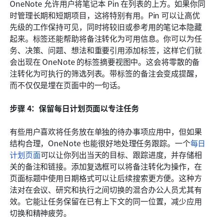
OneNote 允许用户将笔记本 Pin 在列表的上方。如果你同
时管理长期和短期项目，这将特别有用。Pin 可以让高优
先级的工作保持可见，同时将较旧或参考用的笔记本隐藏
起来。标签还能帮助将备注转化为可用信息。你可以为任
务、决策、问题、想法和重要引用添加标签，这样它们就
会出现在 OneNote 的标签摘要视图中。这会将零散的备
注转化为可执行的筛选列表。带标签的备注会变成提醒，
而不仅仅是埋在页面中的一句话。
步骤 4：保留每日计划页面以专注任务
有些用户喜欢将任务放在单独的待办事项应用中，但如果
结构合理，OneNote 也能很好地处理任务跟踪。一个
每日
计划页面
可以让你列出当天的目标、跟踪进度，并存储相
关的备注和链接。添加复选框可以将备注转化为操作，在
页面标题中使用日期格式可以让后续搜索更方便。这种方
法对在会议、研究和执行之间切换的混合办公人员尤其有
效。它能让任务保留在已有上下文的同一位置，减少应用
切换和精神疲劳。