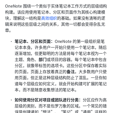
OneNote 围绕一个类似于实体笔记本工作方式的层级结构
构建。该应用使用笔记本、分区和页面作为其核心构建模
块，理解这一结构是
高效组织
的基础。如果没有清晰的逻
辑来说明这些层级之间的关系，其他一切都会变得杂乱无
章。
笔记本、分区和页面：
OneNote 的第一级组织是笔
记本本身。许多用户一开始只使用一个笔记本，随后
逐渐增加，但更聪明的方法是将每个笔记本视为一个
主题、角色、
部门
或项目的容器。每个笔记本中包含
分区，就像带标签的选项卡。这些分区中保存着实际
的页面，页面上存放着真正的
备注
。大多数用户只使
用页面，但正是这种层级结构防止了混乱。一旦你知
道每个层级应如何定义，就会开始构建可扩展的笔记
本，而不是随意收集想法的笔记本。
如何使用分区对项目或团队进行分类：
分区应作为高
层级的类别，而不是包罗万象的区域。一个常见的错
误是创建诸如“想法”、“笔记”或“通用”这样的