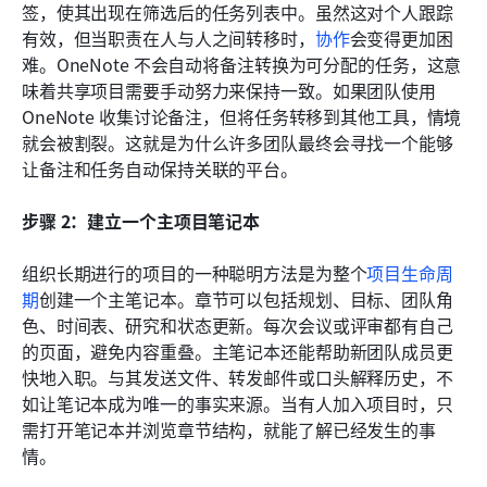
签，使其出现在筛选后的任务列表中。虽然这对个人跟踪
有效，但当职责在人与人之间转移时，
协作
会变得更加困
难。OneNote 不会自动将备注转换为可分配的任务，这意
味着共享项目需要手动努力来保持一致。如果团队使用 
OneNote 收集讨论备注，但将任务转移到其他工具，情境
就会被割裂。这就是为什么许多团队最终会寻找一个能够
让备注和任务自动保持关联的平台。
步骤 2：建立一个主项目笔记本
组织长期进行的项目的一种聪明方法是为整个
项目生命周
期
创建一个主笔记本。章节可以包括规划、目标、团队角
色、时间表、研究和状态更新。每次会议或评审都有自己
的页面，避免内容重叠。主笔记本还能帮助新团队成员更
快地入职。与其发送文件、转发邮件或口头解释历史，不
如让笔记本成为唯一的事实来源。当有人加入项目时，只
需打开笔记本并浏览章节结构，就能了解已经发生的事
情。