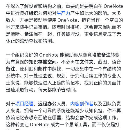
在深入了解设置和结构之前，重要的是要明白在 OneNote 
中进行良好
组织
为何能对
生产力
产生如此大的影响。大多
数人一开始是被动地使用 OneNote，把它当作一个空白的
地方来随手记录事情。随着时间推移，这会带来混乱而不
是清晰。
备注
混在一起，任务被埋没，重要信息变成了无
休止的滚动查找和猜测。
一个组织良好的 OneNote 能帮助你从随意堆放
备注
转变
为有意图的知识
存储空间
。不必再在
文件夹
、截图、语音
备注
、便利贴和
邮件
中翻找，一切都集中在一个有结构的
系统中。对于处理
会议
、规划、研究和后续工作的专业人
士来说，能够快速进入正确的笔记本、找到正确的页面并
迅速采取行动，每天都能节省时间。
对于
项目经理
、
远程办公
人员、
内容创作者
以及团队负责
人来说，拥有一个可靠的系统还能减少认知负担。你不再
依赖记忆去想东西放在哪里，结构会替你完成这项工作。
这种转变让 OneNote 成为一个思考工具，而不仅仅是打