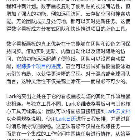
程和冲刺计划。数字画板复制了便利贴的视觉简洁性，但
增加了强大的功能，例如远程访问、云存储空间和搜索功
能。无论团队成员身处何地，都可以实时更新任务。这使
得数字看板成为分布式团队和快速推进项目的必备工具。
数字看板画板的真正优势在于它能够在团队和设备之间保
持同步。借助实时更新、内置自动化以及随时随地的访
问，它的功能远远超越了便签纸。团队可以设置自动提
醒，
跟踪多个项目的进度
，甚至可以尝试如看板画板泳道
示例等布局，以获得更清晰的呈现。对于混合或全球团队
而言，这种灵活性不仅是锦上添花——而是必不可少的。
Lark的突出之处在于它的看板画板与您的其他工作流程紧
密相连。与独立工具不同，Lark多维表格看板可与其他核
心工具无缝集成：团队可以将画板直接链接到
Lark云文档
以查看规格说明，使用
Lark日历
进行日程安排，并通过即
时消息保持沟通顺畅。这意味着您不仅是在跟踪任务——
而是在一个集成的工作空间中围绕任务进行协作，从始至