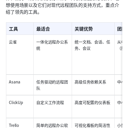
想使用场景以及它们对现代远程团队的支持方式，重点介
绍了领先的工具。
工具
最适合
关键优势
团队
云雀
一体化远程办公系
统一文档、会话、任
从中
统
务、会议
（服
Asana
任务驱动的远程团
高级任务依赖关系
中小
队
ClickUp
自定义工作流程
高度可配置的仪表板
中小
Trello
简单的远程办公软
可视化看板的简洁性
小型