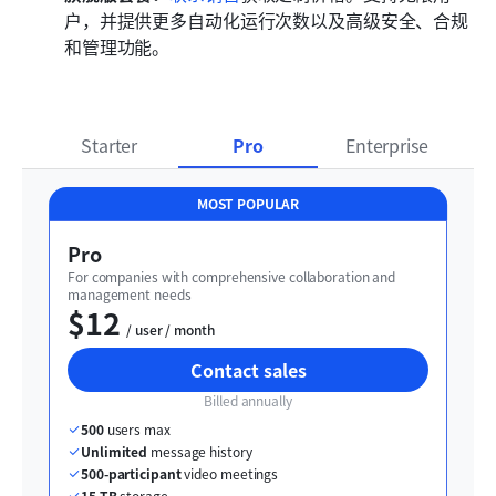
户，并提供更多自动化运行次数以及高级安全、合规
和管理功能。 
Starter
Pro
Enterprise
MOST POPULAR
Pro
For companies with comprehensive collaboration and 
management needs
$12
  / user / month
Contact sales
Billed annually
500
 users max
Unlimited
 message history
500-participant
 video meetings
15 TB
 storage