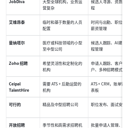
JobDiva
大型全球机构，业务运
候选人寻源、资质跟
营复杂
程
艾维昂泰
临时和基于数量的人员
时间与出勤、职位发
配置
薪资管理
曼纳塔尔
医疗或科技领域的小型
候选人跟踪、AI建议
至中型公司
程管理
Zoho 招聘
希望灵活性和定制化的
申请人跟踪、客户和
机构
户、多种招聘模式
Ceipal 
需要 ATS + 后勤运营的
ATS + CRM，账单
TalentHire
机构
表板
可行的
精品及中型招聘公司
职位发布、面试安排
开放招聘
季节性和高需求招聘机
批量申请人管理、自