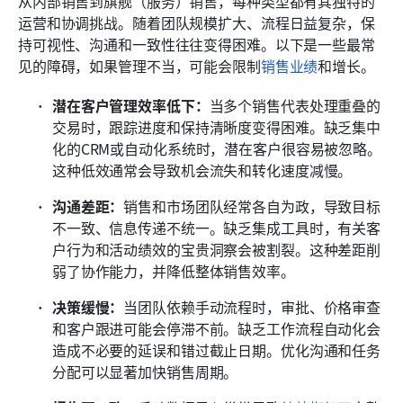
从内部销售到旗舰（服务）销售，每种类型都有其独特的
运营和协调挑战。随着团队规模扩大、流程日益复杂，保
持可视性、沟通和一致性往往变得困难。以下是一些最常
见的障碍，如果管理不当，可能会限制
销售业绩
和增长。
潜在客户管理效率低下：
当多个销售代表处理重叠的
交易时，跟踪进度和保持清晰度变得困难。缺乏集中
化的CRM或自动化系统时，潜在客户很容易被忽略。
这种低效通常会导致机会流失和转化速度减慢。
沟通差距：
销售和市场团队经常各自为政，导致目标
不一致、信息传递不统一。缺乏集成工具时，有关客
户行为和活动绩效的宝贵洞察会被割裂。这种差距削
弱了协作能力，并降低整体销售效率。
决策缓慢：
当团队依赖手动流程时，审批、价格审查
和客户跟进可能会停滞不前。缺乏工作流程自动化会
造成不必要的延误和错过截止日期。优化沟通和任务
分配可以显著加快销售周期。