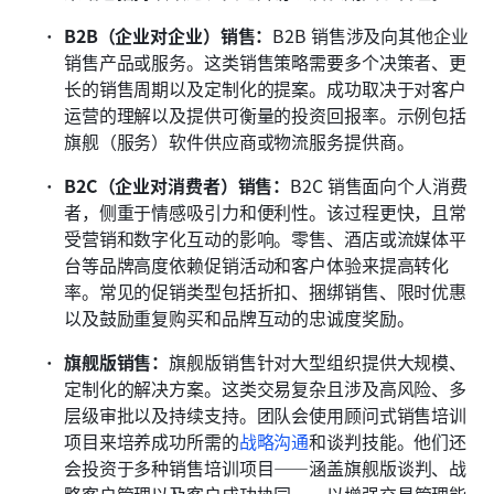
B2B（企业对企业）销售：
B2B 销售涉及向其他企业
销售产品或服务。这类销售策略需要多个决策者、更
长的销售周期以及定制化的提案。成功取决于对客户
运营的理解以及提供可衡量的投资回报率。示例包括
旗舰（服务）软件供应商或物流服务提供商。
B2C（企业对消费者）销售：
B2C 销售面向个人消费
者，侧重于情感吸引力和便利性。该过程更快，且常
受营销和数字化互动的影响。零售、酒店或流媒体平
台等品牌高度依赖促销活动和客户体验来提高转化
率。常见的促销类型包括折扣、捆绑销售、限时优惠
以及鼓励重复购买和品牌互动的忠诚度奖励。
旗舰版销售：
旗舰版销售针对大型组织提供大规模、
定制化的解决方案。这类交易复杂且涉及高风险、多
层级审批以及持续支持。团队会使用顾问式销售培训
项目来培养成功所需的
战略沟通
和谈判技能。他们还
会投资于多种销售培训项目——涵盖旗舰版谈判、战
略客户管理以及客户成功协同——以增强交易管理能