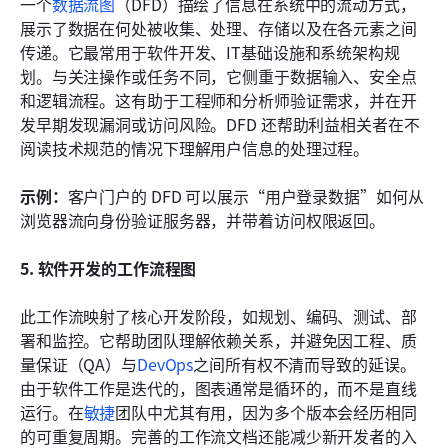
一个
数据流图
（DFD）描绘了信息在系统中的流动方式，
展示了数据在何处被收集、处理、存储以及在各元素之间
传递。它最常用于软件开发、IT基础设施和系统架构规
划。与关注操作或任务不同，它侧重于数据输入、安全点
和逻辑流程。这有助于工程师和分析师验证需求，并在开
发早期发现漏洞或访问风险。DFD 还帮助利益相关者在不
阅读技术规范的情况下理解用户信息的处理过程。
示例：
客户门户的 DFD 可以展示“用户登录数据”如何从
浏览器流向身份验证服务器，并带着访问权限返回。
5. 软件开发的工作流程图
此工作流映射了核心开发阶段，如规划、编码、测试、部
署和监控。它帮助团队理解依赖关系，并避免因工程、质
量保证（QA）与
DevOps
之间所有权不清而导致的延误。
由于软件工作是迭代的，图表通常是循环的，而不是直线
运行。在
敏捷
团队中尤其有用，因为多个版本会经历相同
的可重复周期。完善的工作流文档还能减少新开发者的入