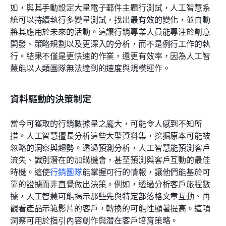
如，與其手動設定大量電子郵件主題行測試，人工智慧系
統可以持續執行多變量測試，找出最有效的變化，並自動
將其應用於未來的活動。這讓行銷專業人員能專注於創意
開發、策略規劃以及更深入的分析，而不是例行工作的執
行。結果不僅是更快速的作業，還更有效率，因為人工智
慧能以人類團隊無法達到的速度與規模運作。
資料驅動的決策制定
當今可獲取的行銷數據量之龐大，可能令人感到不知所
措。人工智慧擅長分析這些大型資料集，挖掘原本可能被
忽略的洞察與趨勢。透過預測分析，人工智慧能預測客戶
流失、識別潛在的加購機會，甚至預測與客戶互動的最佳
時機。這使
行銷團隊
能掌握可行的情報，讓他們能基於可
靠的證據而非直覺做出決策。例如，透過分析客戶旅程數
據，人工智慧可能揭示那些先與特定部落格文章互動、再
觀看產品示範影片的客戶，轉換的可能性顯著提高。這項
洞察可用於指引內容創作與潛在客戶培育策略。