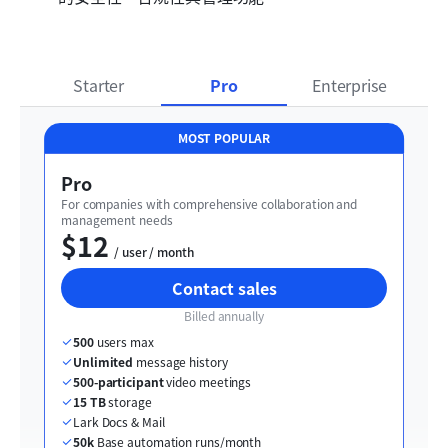
Starter
Pro
Enterprise
MOST POPULAR
Pro
For companies with comprehensive collaboration and 
management needs
$12
  / user / month
Contact sales
Billed annually
500
 users max
Unlimited
 message history
500-participant
 video meetings
15 TB
 storage
Lark Docs & Mail
50k
 Base automation runs/month