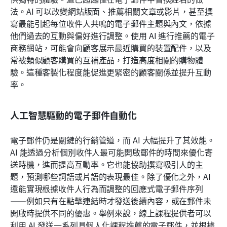
法。AI 可以改變網站版面、推薦相關文章或影片，甚至撰
寫最能引起每位收件人共鳴的電子郵件主題與內文，依據
他們過去的互動與偏好進行調整。使用 AI 進行推薦的電子
商務網站，可能會向顧客展示最近購買的裝置配件，以及
常被類似顧客購買的互補產品，打造高度相關的購物體
驗。這種客製化程度能促進更緊密的顧客關係並提升互動
率。
人工智慧驅動的電子郵件自動化
電子郵件仍是關鍵的行銷管道，而 AI 大幅提升了其效能。
AI 能透過分析個別收件人最可能開啟郵件的時間來優化寄
送時機，進而提高互動率。它也能協助撰寫吸引人的主
題，預測哪些詞語或片語的表現最佳。除了優化之外，AI 
還能實現根據收件人行為而調整的回應式電子郵件序列
——例如只有在點擊連結時才發送後續內容，或在郵件未
開啟時提供不同的優惠。舉例來說，線上課程提供者可以
利用 AI 發送一系列具個人化課程推薦的電子郵件，並根據