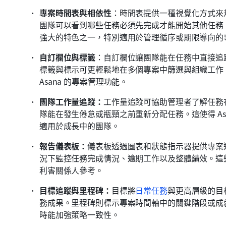
專案時間表與相依性
：時間表提供一種視覺化方式來
團隊可以看到哪些任務必須先完成才能開始其他任務，從
強大的特色之一，特別適用於管理循序或期限導向的
自訂欄位與標籤
：自訂欄位讓團隊能在任務中直接追
標籤與標示可更輕鬆地在多個專案中篩選與組織工作
Asana 的專案管理功能。
團隊工作量追蹤：
工作量追蹤可協助管理者了解任務
隊能在發生倦怠或瓶頸之前重新分配任務。這使得 As
適用於成長中的團隊。
報告儀表板：
儀表板透過圖表和狀態指示器提供專案
況下監控任務完成情況、逾期工作以及整體績效。這
利害關係人參考。
目標追蹤與里程碑：
目標將
日常任務
與更高層級的目
務成果。里程碑則標示專案時間軸中的關鍵階段或成就。
時能加強策略一致性。