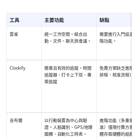
工具
主要功能
缺點
雲雀
統一工作空間。結合出
需要進行入門設定才
勤、文件、聊天與會議。
階功能。
Clockify
簡單且有效的追蹤。時間
免費方案缺乏進階控
追蹤器、打卡上下班、專
排程、核准流程）。
案追蹤
吉布爾
以行動裝置為中心與驗
進階功能（多重排程
證。人臉識別、GPS/地理
准）僅限付費方案。
圍欄、自動化工時表。
體存取硬體的組織而