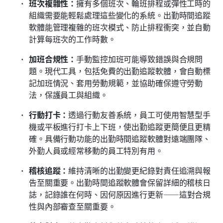
班次複雜性：
擁有多個班次、輪班排程或彈性工時的
組織需要能輕鬆處理這些變化的系統。出勤時間追蹤
軟體能管理複雜的班次模式、防止排程衝突，並自動
計算每班次的工作時數。
加班合規性：
手動監控加班可能導致錯誤與合規問
題。現代工具，包括免費的出勤追蹤軟體，會自動標
記加班情況、套用勞動規範，並協助確保遵守勞動
法，保護員工與組織。
行動打卡：
透過行動友善系統，員工可使用智慧型手
機或平板進行打卡上下班，使出勤追蹤更簡便且更精
確。具備行動功能的出勤時間追蹤軟體對遠端團隊、
外勤人員或經常移動的員工特別有用。
稽核追蹤：
維持清晰的出勤變更紀錄對責任追溯與報
告至關重要。出勤時間追蹤軟體會保留詳細的稽核日
誌，記錄誰在何時、因何原因進行更新——這對合規
性與內部審查至關重要。