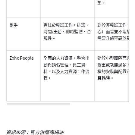
想。
副手
專注於輪班工作。排班、
對於非輪班工作（以
時間/出勤、即時監控、合
心）而言並不理想。
規性。
需要升級至高於基本
Zoho People
全面的人力資源。整合出
對於小型團隊而言，
勤與請假管理、員工資
繁重或功能過多。規
料，以及人力資源工作流
檔的安裝與配置可能
程。
且耗時。
資訊來源：官方供應商網站