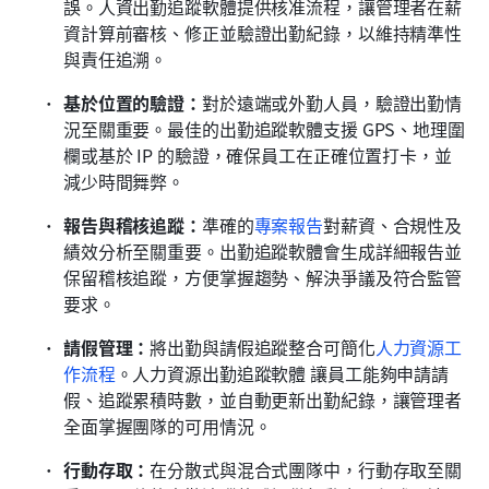
誤。人資出勤追蹤軟體提供核准流程，讓管理者在薪
資計算前審核、修正並驗證出勤紀錄，以維持精準性
與責任追溯。
基於位置的驗證：
對於遠端或外勤人員，驗證出勤情
況至關重要。最佳的出勤追蹤軟體支援 GPS、地理圍
欄或基於 IP 的驗證，確保員工在正確位置打卡，並
減少時間舞弊。
報告與稽核追蹤：
準確的
專案報告
對薪資、合規性及
績效分析至關重要。出勤追蹤軟體會生成詳細報告並
保留稽核追蹤，方便掌握趨勢、解決爭議及符合監管
要求。
請假管理：
將出勤與請假追蹤整合可簡化
人力資源工
作流程
。人力資源出勤追蹤軟體
讓員工能夠申請請
假、追蹤累積時數，並自動更新出勤紀錄，讓管理者
全面掌握團隊的可用情況。
行動存取：
在分散式與混合式團隊中，行動存取至關