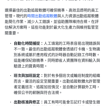
選擇最佳的出勤追蹤軟體可確保精準、高效且透明的員工
管理。現代的
時間出勤追蹤軟體
與人力資源出勤追蹤軟體
能簡化作業、減少人工錯誤，並協助團隊維持合規。在評
估解決方案時，這些功能對於最大化生產力與維持監管至
關重要。
自動化時間捕捉：
人工填寫的工時表容易出現錯誤與
不一致。最佳的出勤追蹤軟體會透過打卡機、生物識
別系統或基於應用程式的計時器自動記錄工作時數。
這能確保紀錄精準，同時節省人資團隊在資料輸入與
驗證上的寶貴時間。
班次與加班設定：
對於有多個班次或輪班制度的組織
而言，靈活的設定至關重要。出勤追蹤軟體允許管理
者定義班次、追蹤加班情況，並自動計算額外工時，
確保公平的薪酬與符合法規。
出勤核准與修正：
員工有時可能會忘記打卡或發生錯