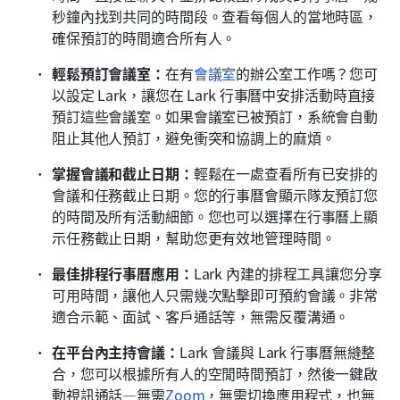
秒鐘內找到共同的時間段。查看每個人的當地時區，
確保預訂的時間適合所有人。
輕鬆預訂會議室：
在有
會議室
的辦公室工作嗎？您可
以設定 Lark，讓您在 Lark 行事曆中安排活動時直接
預訂這些會議室。如果會議室已被預訂，系統會自動
阻止其他人預訂，避免衝突和協調上的麻煩。
掌握會議和截止日期：
輕鬆在一處查看所有已安排的
會議和任務截止日期。您的行事曆會顯示隊友預訂您
的時間及所有活動細節。您也可以選擇在行事曆上顯
示任務截止日期，幫助您更有效地管理時間。
最佳排程行事曆應用：
Lark 內建的排程工具讓您分享
可用時間，讓他人只需幾次點擊即可預約會議。非常
適合示範、面試、客戶通話等，無需反覆溝通。
在平台內主持會議：
Lark 會議與 Lark 行事曆無縫整
合，您可以根據所有人的空閒時間預訂，然後一鍵啟
動視訊通話—無需
Zoom
，無需切換應用程式，也無