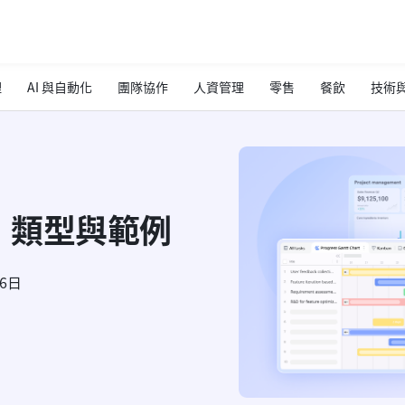
理
AI 與自動化
團隊協作
人資管理
零售
餐飲
技術與
、類型與範例
26日