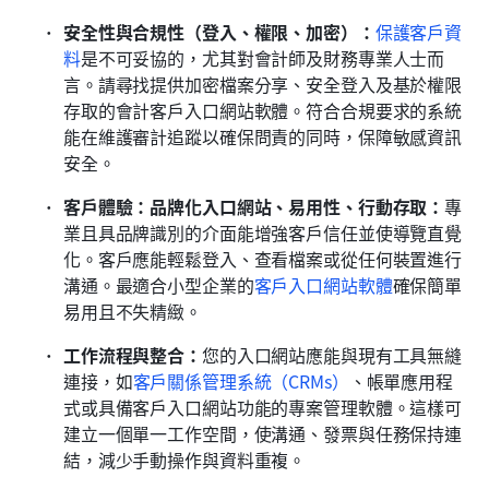
安全性與合規性（登入、權限、加密）：
保護客戶資
料
是不可妥協的，尤其對會計師及財務專業人士而
言。請尋找提供加密檔案分享、安全登入及基於權限
存取的會計客戶入口網站軟體。符合合規要求的系統
能在維護審計追蹤以確保問責的同時，保障敏感資訊
安全。
客戶體驗：品牌化入口網站、易用性、行動存取：
專
業且具品牌識別的介面能增強客戶信任並使導覽直覺
化。客戶應能輕鬆登入、查看檔案或從任何裝置進行
溝通。最適合小型企業的
客戶入口網站軟體
確保簡單
易用且不失精緻。
工作流程與整合：
您的入口網站應能與現有工具無縫
連接，如
客戶關係管理系統（CRMs）
、帳單應用程
式或具備客戶入口網站功能的專案管理軟體。這樣可
建立一個單一工作空間，使溝通、發票與任務保持連
結，減少手動操作與資料重複。