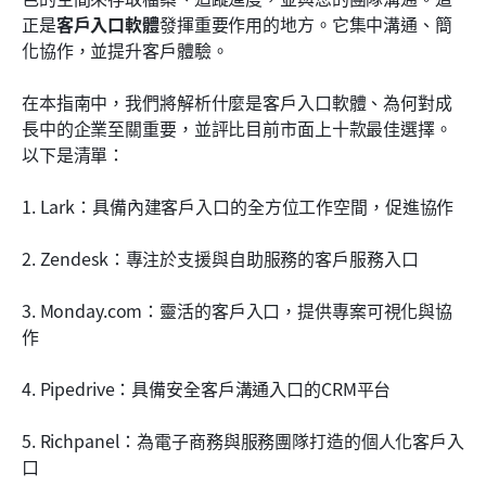
使用案例細分：會計、小型企業、代理商
正是
客戶入口軟體
發揮重要作用的地方。它集中溝通、簡
化協作，並提升客戶體驗。
如何選擇適合您的客戶入口網站軟體
在本指南中，我們將解析什麼是客戶入口軟體、為何對成
實施與採用最佳實務
長中的企業至關重要，並評比目前市面上十款最佳選擇。
結論
以下是清單：
常見問題解答
1. Lark：具備內建客戶入口的全方位工作空間，促進協作
相關閱讀
2. Zendesk：專注於支援與自助服務的客戶服務入口
3. Monday.com：靈活的客戶入口，提供專案可視化與協
作
4. Pipedrive：具備安全客戶溝通入口的CRM平台
5. Richpanel：為電子商務與服務團隊打造的個人化客戶入
口