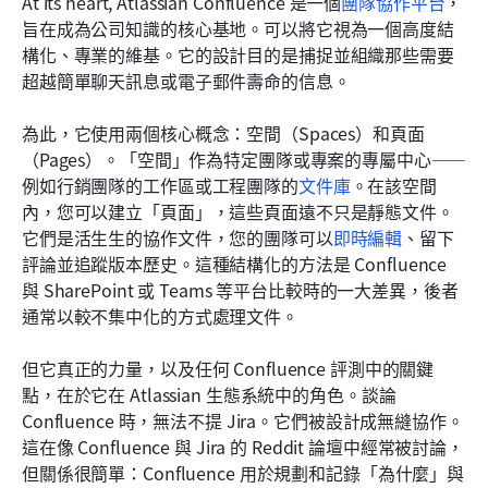
At its heart, Atlassian Confluence 是一個
團隊協作平台
，
旨在成為公司知識的核心基地。可以將它視為一個高度結
構化、專業的維基。它的設計目的是捕捉並組織那些需要
超越簡單聊天訊息或電子郵件壽命的信息。
為此，它使用兩個核心概念：空間（Spaces）和頁面
（Pages）。「空間」作為特定團隊或專案的專屬中心——
例如行銷團隊的工作區或工程團隊的
文件庫
。在該空間
內，您可以建立「頁面」，這些頁面遠不只是靜態文件。
它們是活生生的協作文件，您的團隊可以
即時編輯
、留下
評論並追蹤版本歷史。這種結構化的方法是 Confluence 
與 SharePoint 或 Teams 等平台比較時的一大差異，後者
通常以較不集中化的方式處理文件。
但它真正的力量，以及任何 Confluence 評測中的關鍵
點，在於它在 Atlassian 生態系統中的角色。談論 
Confluence 時，無法不提 Jira。它們被設計成無縫協作。
這在像 Confluence 與 Jira 的 Reddit 論壇中經常被討論，
但關係很簡單：Confluence 用於規劃和記錄「為什麼」與