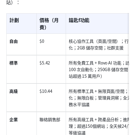
站）：
計劃
價格（月
鑰匙f功能
費）
自由
$0
核心協作工具（頁面/空間）；行業
化；2GB 儲存空間；社群支援
標準
$5.42
所有免費工具 + Rovo AI 功能；
100 次自動化；250GB 儲存空間；
站超過 15 萬用戶）
高級
$10.44
所有標準工具 + 無限頁面/空間；
化；無限白板；管理員洞察；全天候關
務水平協議
企業
聯絡銷售部
所有高級工具 + 跨產品分析；進階
理；超過150個網站；全天候24/7完
等級協議