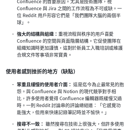
Confluence 的首要原因。尤其是技術團隊，視 
Confluence 與 Jira 之間的工作流程為不可或缺。一
位 Reddit 用戶形容它們是「我們團隊大腦的兩個半
球」。 
強大的結構與組織：
重視流程與秩序的用戶喜愛 
Confluence 的空間與頁面階層結構。它促使團隊在
組織知識時更加謹慎，這對於新員工入職培訓或維護
合規文件等事項非常寶貴。 
使用者感到挫折的地方（缺點）
笨重且緩慢的使用者介面：
 這是迄今為止最常見的抱
怨。與 Confluence 與 Notion 的現代競爭對手相
比，許多使用者覺得 Confluence 編輯器既緩慢又過
時。一則 Reddit 討論串的評論總結道：「它感覺功
能強大，但用來快速記錄筆記時並不愉快。」 
搜尋不一致：
 雖然搜尋在技術上很強大，但許多使用