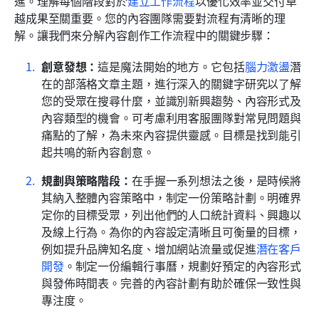
進。理解每個階段對於
建立工作流程
以優化效率並交付卓
越成果至關重要。您的內容團隊需要對流程有清晰的理
解。讓我們來分解內容創作工作流程中的關鍵步驟：
創意發想：
這是魔法開始的地方。它包括
腦力激盪
潛
在的部落格文章主題，進行深入的關鍵字研究以了解
您的受眾在搜尋什麼，並識別新興趨勢、內容形式及
內容類型的機會。可考慮利用客服團隊對常見問題與
痛點的了解，為未來內容提供靈感。目標是找到能引
起共鳴的新內容創意。
規劃與策略階段：
在手握一系列想法之後，是時候將
其納入整體內容策略中，制定一份策略計劃。明確界
定你的目標受眾，列出他們的人口統計資料、興趣以
及線上行為。為你的內容設定清晰且可衡量的目標，
例如提升品牌知名度、增加網站流量或促進
潛在客戶
開發
。制定一份編輯行事曆，規劃好預定的內容形式
與發佈時間表。完善的內容計劃有助於確保一致性與
專注度。 