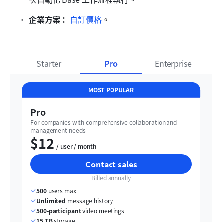
企業方案：
自訂價格
。
Starter
Pro
Enterprise
MOST POPULAR
Pro
For companies with comprehensive collaboration and 
management needs
$12
  / user / month
Contact sales
Billed annually
500
 users max
Unlimited
 message history
500-participant
 video meetings
15 TB
 storage