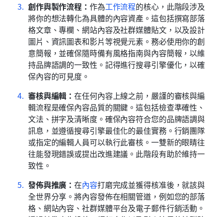
創作與製作流程：
作為
工作流程
的核心，此階段涉及
將你的想法轉化為具體的內容資產。這包括撰寫部落
格文章、專欄、網站內容及社群媒體貼文，以及設計
圖片、資訊圖表和影片等視覺元素。務必使用你的創
意簡報，並確保隨時備有風格指南與內容簡報，以維
持品牌語調的一致性。記得進行搜尋引擎優化，以確
保內容的可見度。 
審核與編輯：
在任何內容上線之前，嚴謹的審核與編
輯流程是確保內容品質的關鍵。這包括檢查準確性、
文法、拼字及清晰度。確保內容符合您的品牌語調與
訊息，並遵循搜尋引擎最佳化的最佳實務。行銷團隊
或指定的編輯人員可以執行此審核。一雙新的眼睛往
往能發現錯誤或提出改進建議。此階段有助於維持一
致性。
發佈與推廣：
在
內容
打磨完成並獲得核准後，就該與
全世界分享。將內容發佈在相關管道，例如您的部落
格、網站內容、社群媒體平台及電子郵件行銷活動。