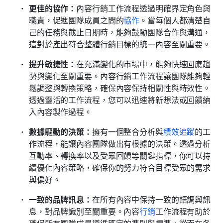
更佳的協作：
內容行銷工作流程透過明確界定角色與
職責，促進團隊成員之間的
協作
。當每個人都清楚自
己的任務與截止日期時，能夠鼓勵團隊合作與溝通，
這對於產出符合整體行銷目標的統一內容至關重要。
提升敏捷性：
在充滿變化的市場中，能夠快速回應趨
勢與變化至關重要。內容行銷工作流程讓團隊能夠輕
鬆調整與轉換策略，確保內容保持相關性與時效性。
透過靈活的工作流程，您可以迅速將新想法或回饋納
入內容製作過程。
數據驅動的決策：
擁有一個整合分析與
績效追蹤
的工
作流程，能讓內容團隊做出有根據的決策。透過分析
互動率、轉換率以及受眾回饋等關鍵指標，你可以持
續優化內容策略，確保你的努力符合目標受眾的需求
與偏好。
一致的品牌訊息：
在所有內容中保持一致的語調與訊
息，對品牌識別至關重要。內容
行銷
工作流程有助於
確保所有團隊成員遵循既定的準則與標準，從而在各