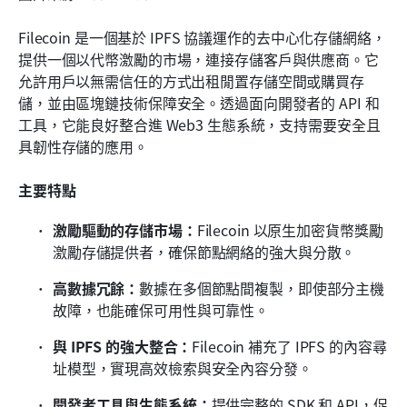
Filecoin 是一個基於 IPFS 協議運作的去中心化存儲網絡，
提供一個以代幣激勵的市場，連接存儲客戶與供應商。它
允許用戶以無需信任的方式出租閒置存儲空間或購買存
儲，並由區塊鏈技術保障安全。透過面向開發者的 API 和
工具，它能良好整合進 Web3 生態系統，支持需要安全且
具韌性存儲的應用。
主要特點
激勵驅動的存儲市場：
Filecoin 以原生加密貨幣獎勵
激勵存儲提供者，確保節點網絡的強大與分散。
高數據冗餘：
數據在多個節點間複製，即使部分主機
故障，也能確保可用性與可靠性。
與 IPFS 的強大整合：
Filecoin 補充了 IPFS 的內容尋
址模型，實現高效檢索與安全內容分發。
開發者工具與生態系統：
提供完整的 SDK 和 API，促