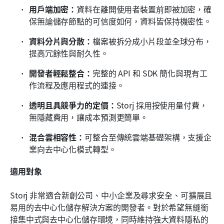
用戶端加密：
資料在離開使用者裝置前即被加密，確
保無論儲存節點的可信度如何，資料皆保持機密性。
資料分片與分散：
檔案被拆分成小片段並全球分布，
提高冗餘性與耐久性。
開發者輕鬆整合：
完整的 API 和 SDK 簡化與現有工
作流程及應用程式的連接。
透明且具競爭力的定價：
Storj 採用按使用量付費，
無隱藏費用，讓成本預測更簡單。
混合雲相容性：
可整合至傳統雲端基礎架構，支援企
業向去中心化模式轉型。
適用對象
Storj 非常適合新創公司、中小企業及尋求安全、可擴展且
易用的去中心化儲存解決方案的開發者。對於希望無縫銜
接集中式與去中心化儲存環境，同時維持強大資料隱私的