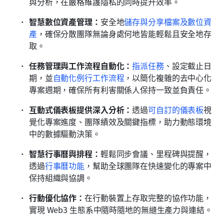
與分析，在嚴格維護隱私的同時提升效率。
智慧數位資產管理：
安全地
儲存與分享檔案及數位資
產
，確保分散團隊無論身處何地皆能輕鬆且安全地存
取。
任務管理與工作流程自動化：
指派任務
、設定截止日
期，並
自動化例行工作流程
，以簡化複雜的去中心化
專案週期，確保所有利害關係人保持一致並負責任。
互動式儀表板提供深入分析：
透過
可自訂的儀表板
視
覺化專案進度、團隊績效及關鍵指標，助力動態環境
中的數據驅動決策。
智慧行事曆與排程：
輕鬆同步會議、里程碑與提醒，
透過
行事曆功能
，幫助全球團隊在快速變化的專案中
保持組織與協調。
行動優化協作：
在行動裝置上存取完整的協作功能，
實現 Web3 生態系中隨時隨地的無縫生產力與連結。