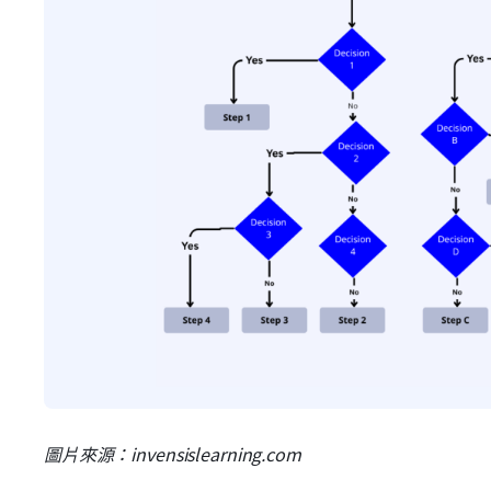
圖片來源：invensislearning.com