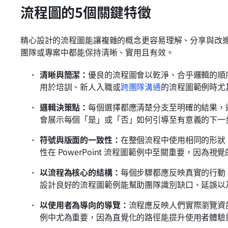
流程圖的5個關鍵特徵
精心設計的流程圖能讓複雜的概念更容易理解、分享與改
團隊或專案中都能保持清晰、實用且有效。
清晰與簡潔：
優良的流程圖會以乾淨、合乎邏輯的順
用於培訓、新人入職或
跨團隊溝通
的流程圖範例時尤
邏輯決策點：
每個選擇都應清楚分支至明確的結果，
會展示每個「是」或「否」如何引導至有意義的下一
符號與版面的一致性：
在整個流程中使用相同的形狀
性在 PowerPoint 流程圖範例中至關重要，因
以流程為核心的結構：
每個步驟都應反映真實的行動
設計良好的流程圖範例能幫助團隊識別缺口、延誤以
以使用者為導向的導覽：
流程應反映人們實際瀏覽資
例中尤為重要，因為直覺化的路徑能提升使用者體驗