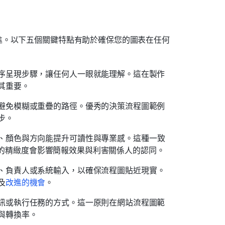
進。以下五個關鍵特點有助於確保您的圖表在任何
序呈現步驟，讓任何人一眼就能理解。這在製作
其重要。
避免模糊或重疊的路徑。優秀的決策流程圖範例
步。
、顏色與方向能提升可讀性與專業感。這種一致
為視覺的精緻度會影響簡報效果與利害關係人的認同。
、負責人或系統輸入，以確保流程圖貼近現實。
及
改進的機會
。
訊或執行任務的方式。這一原則在網站流程圖範
與轉換率。