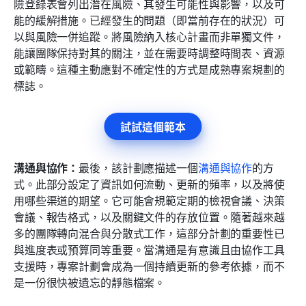
險登錄表會列出潛在風險、其發生可能性與影響，以及可
能的緩解措施。已經發生的問題（即當前存在的狀況）可
以與風險一併追蹤。將風險納入核心計畫而非單獨文件，
能讓團隊保持對其的關注，並在需要時調整時間表、資源
或範疇。這種主動應對不確定性的方式是成熟專案規劃的
標誌。
試試這個範本
溝通與協作：
最後，該計劃應描述一個
溝通與協作
的方
式。此部分設定了資訊如何流動、更新的頻率，以及將使
用哪些渠道的期望。它可能會規範定期的檢視會議、決策
會議、報告格式，以及關鍵文件的存放位置。隨著越來越
多的團隊轉向混合與分散式工作，這部分計劃的重要性已
與進度表或預算同等重要。當溝通是有意識且由協作工具
支援時，專案計劃會成為一個持續更新的參考依據，而不
是一份很快被遺忘的靜態檔案。