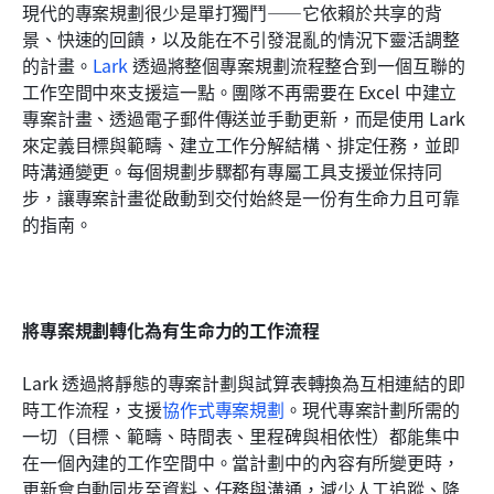
現代的專案規劃很少是單打獨鬥——它依賴於共享的背
景、快速的回饋，以及能在不引發混亂的情況下靈活調整
的計畫。
Lark
 透過將整個專案規劃流程整合到一個互聯的
工作空間中來支援這一點。團隊不再需要在 Excel 中建立
專案計畫、透過電子郵件傳送並手動更新，而是使用 Lark 
來定義目標與範疇、建立工作分解結構、排定任務，並即
時溝通變更。每個規劃步驟都有專屬工具支援並保持同
步，讓專案計畫從啟動到交付始終是一份有生命力且可靠
的指南。
將專案規劃轉化為有生命力的工作流程
Lark 透過將靜態的專案計劃與試算表轉換為互相連結的即
時工作流程，支援
協作式專案規劃
。現代專案計劃所需的
一切（目標、範疇、時間表、里程碑與相依性）都能集中
在一個內建的工作空間中。當計劃中的內容有所變更時，
更新會自動同步至資料、任務與溝通，減少人工追蹤、降