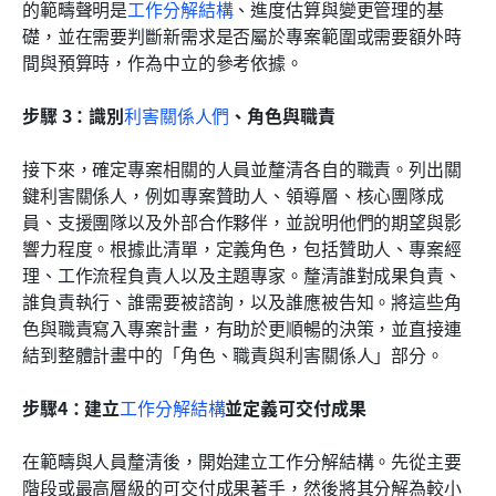
的範疇聲明是
工作分解結構
、進度估算與變更管理的基
礎，並在需要判斷新需求是否屬於專案範圍或需要額外時
間與預算時，作為中立的參考依據。
步驟 3：識別
利害關係人
們
、角色與職責
接下來，確定專案相關的人員並釐清各自的職責。列出關
鍵利害關係人，例如專案贊助人、領導層、核心團隊成
員、支援團隊以及外部合作夥伴，並說明他們的期望與影
響力程度。根據此清單，定義角色，包括贊助人、專案經
理、工作流程負責人以及主題專家。釐清誰對成果負責、
誰負責執行、誰需要被諮詢，以及誰應被告知。將這些角
色與職責寫入專案計畫，有助於更順暢的決策，並直接連
結到整體計畫中的「角色、職責與利害關係人」部分。
步驟4：建立
工作分解結構
並定義可交付成果
在範疇與人員釐清後，開始建立工作分解結構。先從主要
階段或最高層級的可交付成果著手，然後將其分解為較小