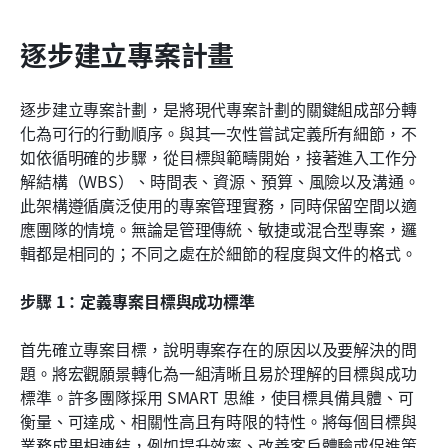
逐步建立專案計畫
逐步建立專案計劃，是將現代專案計劃的關鍵組成部分轉
化為可行的行動順序。與其一次性嘗試定義所有細節，不
如依循明確的步驟，從目標與範疇開始，接著進入工作分
解結構（WBS）、時間表、資源、預算、風險以及溝通。
此架構遵循廣泛使用的專案管理實務，同時保留空間以適
應團隊的情境。無論是管理傳統、敏捷或混合型專案，邏
輯都是相同的；不同之處在於細節的程度與文件的格式。
步驟 1：定義專案目標與成功標準
首先確立專案目標，說明專案存在的原因以及要解決的問
題。將宏觀願景轉化為一組清晰且易於理解的目標與成功
標準。許多團隊採用 SMART 思維，使目標具備具體、可
衡量、可達成、相關性高且有時限的特性。將每個目標與
業務成果相連結，例如提升效率、改善客戶體驗或促進策