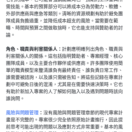
需技能。基本的預算部分可以將成本分為勞動力、軟體、
外部供應商與應急等類別。清晰的資源規劃有助於避免團
隊成員負擔過重，並降低成本超支的風險。當需要在範
疇、時間與預算之間做取捨時，它也能支持與贊助者的討
論。
角色、職責與利害關係人：
計劃應明確列出角色、職責與
利害關係人的關係。這包括指明贊助者、專案經理、核心
團隊成員，以及主要合作夥伴或供應商。許多團隊使用簡
單的職責模型來釐清誰負有最終責任、誰負責日常工作、
誰需要被諮詢，以及誰只需被告知。將這些記錄在專案計
劃中可避免日後的混淆，尤其是在需要快速決策時。它也
有助於新加入專案的人了解如何融入以及遇到問題時該向
誰詢問。
風險與問題管理
：
沒有風險與問題管理章節的現代專案計
畫是不完整的。專案很少完全依照原始計畫進行，因此提
前思考可能出現的問題以及應對方式非常重要。基本的風