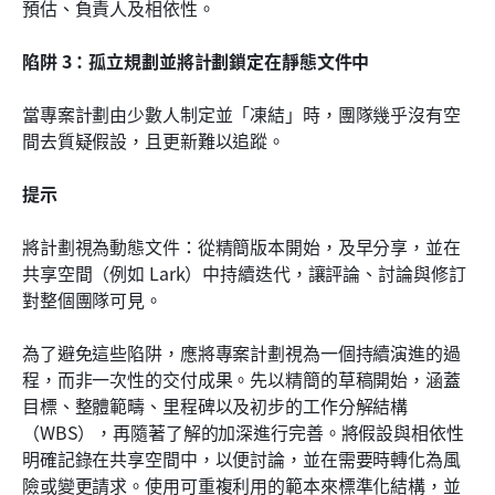
預估、負責人及相依性。
陷阱 3：孤立規劃並將計劃鎖定在靜態文件中
當專案計劃由少數人制定並「凍結」時，團隊幾乎沒有空
間去質疑假設，且更新難以追蹤。
提示
將計劃視為動態文件：從精簡版本開始，及早分享，並在
共享空間（例如 Lark）中持續迭代，讓評論、討論與修訂
對整個團隊可見。
為了避免這些陷阱，應將專案計劃視為一個持續演進的過
程，而非一次性的交付成果。先以精簡的草稿開始，涵蓋
目標、整體範疇、里程碑以及初步的工作分解結構
（WBS），再隨著了解的加深進行完善。將假設與相依性
明確記錄在共享空間中，以便討論，並在需要時轉化為風
險或變更請求。使用可重複利用的範本來標準化結構，並