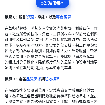
試試這個範本
步驟 6：規劃
資源
、產能，以及
專案預算
在草擬時程後，將其與實際資源產能對齊。對於每個工作
包，確定所需的技能、角色、工具與材料，然後將它們與
可用性及其他承諾進行比對。評估關鍵團隊成員是否負荷
過重，以及在哪些地方可能需要外部支援。將工作量與資
源需求轉換為成本類別，例如內部人力、外部服務、軟體
與應急費用，以形成專案預算。此步驟讓「資源與預算」
的組成部分具體化，降低過度承諾的風險，使資金討論更
透明，並在執行期間提供成本追蹤的基準。
步驟 7：定義
品質需求
與
驗收標準
在時間安排與資源到位後，定義專案交付成果的品質意
涵。為每項主要產出明確規範品質標準與驗收準則，並說
明檢查方式，例如透過同儕審查、測試、試行或檢驗。將