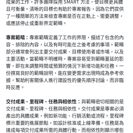
成果的工作。許多團隊採用 SMART 方法，使目標更具體
且可衡量。清晰的目標也有助於專案報告，因為它們提供
了一種簡單的方法來檢查專案是否在正軌上、需要調整，
或應該停止或重新界定範疇。
專案範疇：
專案範疇定義了工作的界限，描述了包含的內
容、排除的內容，以及有時可能在之後考慮的事項。範疇
部分通常會列出主要交付成果、目標使用者或市場，以及
主要活動。當範疇不明確時，專案容易受到範疇蔓延的影
響，即在未調整時間或預算的情況下新增功能和任務。一
份撰寫良好的範疇說明，能在變更需求出現時成為參考依
據，幫助利害關係人進行建設性的優先順序討論，而非臨
時反應。
交付成果、里程碑、任務與相依性：
與範疇密切相關的是
交付成果、里程碑、任務與相依性。交付成果是專案必須
產出的具體成果，例如新功能、行銷活動或流程。里程碑
標示重要的進展節點，如設計核准或上線準備。任務是為
達成每項交付成果所需的具體行動，而相依性則顯示哪些