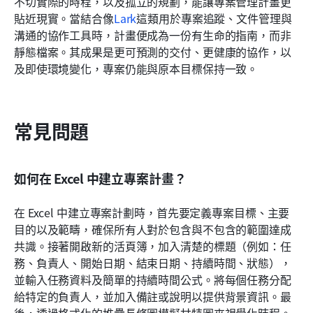
不切實際的時程，以及孤立的規劃，能讓專案管理計畫更
貼近現實。當結合像
Lark
這類用於專案追蹤、文件管理與
溝通的協作工具時，計畫便成為一份有生命的指南，而非
靜態檔案。其成果是更可預測的交付、更健康的協作，以
及即使環境變化，專案仍能與原本目標保持一致。
常見問題
如何在 Excel 中建立專案計畫？
在 Excel 中建立專案計劃時，首先要定義專案目標、主要
目的以及範疇，確保所有人對於包含與不包含的範圍達成
共識。接著開啟新的活頁簿，加入清楚的標題（例如：任
務、負責人、開始日期、結束日期、持續時間、狀態），
並輸入任務資料及簡單的持續時間公式。將每個任務分配
給特定的負責人，並加入備註或說明以提供背景資訊。最
後，透過格式化的堆疊長條圖模擬甘特圖來視覺化時程。