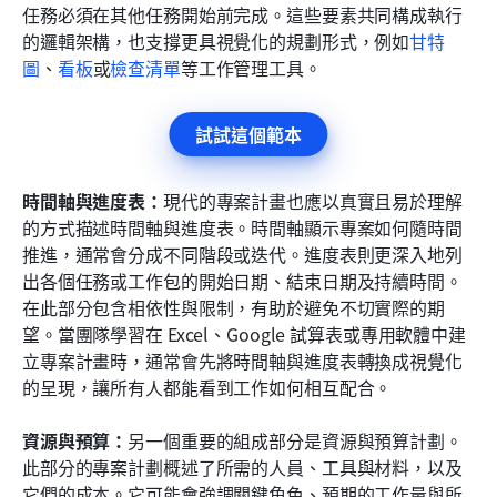
任務必須在其他任務開始前完成。這些要素共同構成執行
的邏輯架構，也支撐更具視覺化的規劃形式，例如
甘特
圖
、
看板
或
檢查清單
等工作管理工具。
試試這個範本
時間軸與進度表：
現代的專案計畫也應以真實且易於理解
的方式描述時間軸與進度表。時間軸顯示專案如何隨時間
推進，通常會分成不同階段或迭代。進度表則更深入地列
出各個任務或工作包的開始日期、結束日期及持續時間。
在此部分包含相依性與限制，有助於避免不切實際的期
望。當團隊學習在 Excel、Google 試算表或專用軟體中建
立專案計畫時，通常會先將時間軸與進度表轉換成視覺化
的呈現，讓所有人都能看到工作如何相互配合。
資源與預算：
另一個重要的組成部分是資源與預算計劃。
此部分的專案計劃概述了所需的人員、工具與材料，以及
它們的成本。它可能會強調關鍵角色、預期的工作量與所