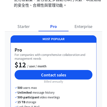
的安全性、合規性與管理功能。
Starter
Pro
Enterprise
MOST POPULAR
Pro
For companies with comprehensive collaboration and 
management needs
$12
  / user / month
Contact sales
Billed annually
500
 users max
Unlimited
 message history
500-participant
 video meetings
15 TB
 storage
Lark Docs & Mail