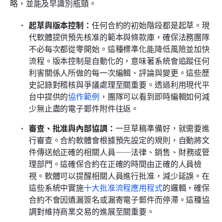
略，並能及早識別瓶頸。
起草與版本控制：
任何合約的初始階段都是起草。現
代軟體提供預先核准的範本與條款庫，確保法務團隊
不必每次都從零開始。這種標準化能降低風險並加快
流程。版本控制是自動化的，意味著系統會追蹤任何
利害關係人所做的每一次編輯、評論與變更。這些歷
史記錄對稽核與爭議處理至關重要。透過利用現代平
台中提供的
協作範例
，團隊可以看到即時編輯如何減
少無止盡的電子郵件附件往返。
審查、批准與內部協調：
一旦草稿準備好，就需要進
行審查。合約軟體會根據預先設定的規則，自動將文
件傳送給正確的相關人員——法律、銷售、財務或管
理部門。這確保合約在正確的時間由正確的人員檢
視。軟體可以提醒相關人員進行批准，減少延誤。在
這些系統中實施
十大批准流程應用程式
的邏輯，確保
合約不會因遺漏簽名或漏寄電子郵件而停滯。這種協
調對維持商業交易的進展至關重要。