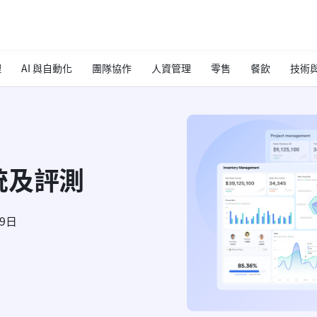
理
AI 與自動化
團隊協作
人資管理
零售
餐飲
技術與
統及評測
29日