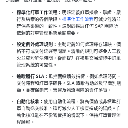
標準化訂單工作流程：
明確定義訂單接收、驗證、履
行及結案的各個階段。
標準化工作流程
可減少混淆並
確保各渠道的一致性。這對於擴展任何 SAP 團隊所
依賴的訂單管理系統至關重要。
設定例外處理規則：
主動定義如何處理庫存短缺、價
格不符或交付延遲等問題。清晰的規則可避免人工救
火並縮短解決時間，從而提升在複雜交易環境中訂單
管理系統的可靠性。
追蹤履行 SLA：
監控關鍵績效指標，例如處理時間、
交付時程和訂單準確性。SLA 追蹤有助於及早識別瓶
頸，並確保銷售、營運及物流團隊的責任落實。
自動化核准：
使用自動化流程，將高價值或非標準訂
單自動送交核准。這可減少人工檢查造成的延誤。自
動化核准能在不影響管控的情況下，保持訂單管理流
程順暢。