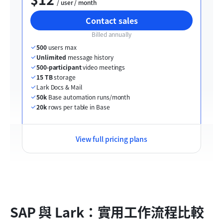
  / user / month
Contact sales
Billed annually
500
 users max
Unlimited
 message history
500-participant
 video meetings
15 TB
 storage
Lark Docs & Mail
50k
 Base automation runs/month
20k
 rows per table in Base
View full pricing plans
SAP 與 Lark：實用工作流程比較