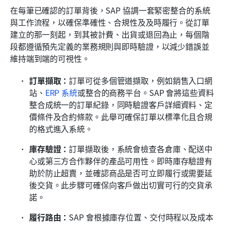
在每筆已確認的訂單背後，SAP 協調一套緊密整合的系統
與工作流程，以確保準確性、合規性及及時履行。從訂單
建立的那一刻起，到其被計費、出貨或退回為止，每個階
段都遵循預先定義的業務規則與即時驗證，以減少錯誤並
維持端到端的可視性。
訂單擷取：
訂單可從多個管道擷取，例如銷售入口網
站、
ERP 系統
或整合的商務平台。SAP 會將這些資料
整合成統一的訂單紀錄，同時驗證客戶詳細資料、定
價條件及合約條款。此舉可確保訂單以標準化且合規
的格式進入系統。
庫存驗證：
訂單擷取後，系統會檢查各倉庫、配送中
心或第三方合作夥伴的產品可用性。即時庫存驗證有
助於防止超賣，並確認商品是否可立即履行或需要延
後交貨。此步驟可確保向客戶做出切實可行的交貨承
諾。
履行路由：
SAP 會根據庫存位置、交付時程以及成本