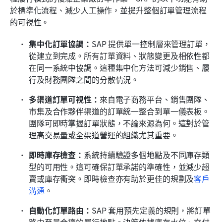
於標準化流程、減少人工操作，並提升整個訂單管理流程
的可視性。
集中化訂單協調：
SAP 提供單一控制層來管理訂單，
從建立到完成。所有訂單資料、狀態變更及相依性都
在同一系統中協調。這種集中化方法可減少銷售、履
行及財務團隊之間的分散情況。
多渠道訂單可視性：
來自電子商務平台、銷售團隊、
市集及合作夥伴渠道的訂單統一整合到單一儀表板。
團隊可即時掌握訂單狀態，不論來源為何。這對於管
理高交易量或全渠道營運的組織尤其重要。
即時庫存檢查：
系統持續驗證多個地點及不同庫存類
型的可用性。這可確保訂單承諾的準確性，並減少超
賣或庫存衝突。即時檢查亦有助於更佳的規劃及
客戶
溝通
。
自動化訂單路由：
SAP 套用預先定義的規則，將訂單