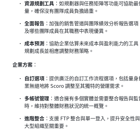
資源規劃工具
：如規劃器與任務矩陣等功能可協助最
量，確保沒有團隊成員負擔過重。
全面報告
：加強的銷售管道與團隊績效分析報告選項
及哪些團隊成員在其職務中表現優異。
成本預測
：協助企業估算未來成本與盈利能力的工具
規劃成長並相應調整財務策略。
企業方案
：
自訂選項
：提供廣泛的自訂工作流程選項，包括量身
業無縫地將 Scoro 調整至其獨特的營運需求。
多帳號管理
：適合擁有多個實體並需要整合報告與監
時，維持對整體財務狀況的統一概覽。
進階整合
：支援 FTP 整合與單一登入，提升安全
大型組織至關重要。