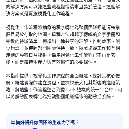
現代團隊的進階視覺化工作流程策略
的解決方案可以讓這些流程變得清晰且易於管理。這個解
決方案就是實施
視覺化工作流程
。
結論
視覺化工作流程將抽象的程序轉化為整個團隊都能清楚掌
常見問題
握且易於存取的地圖。這種方法超越了傳統的文字手冊和
相關閱讀
零散的待辦清單，創造出一種共享的理解，推動效率、減
少錯誤，並使跨部門團隊保持一致。隨著遠端工作和互相
連結的專案日益複雜，採用視覺化工作流程已不再是奢
侈，而是維持生產力與有效協作的必要條件。
本指南提供了視覺化工作流程的全面概述，探討其核心優
勢，概述實際的建立流程，並檢視最大化其影響的進階策
略。將這些工作流程整合到像 Lark 這樣的統一平台中，可
以將靜態圖表轉化為推動整個組織運作的動態活系統。
準備好提升你團隊的生產力了嗎？