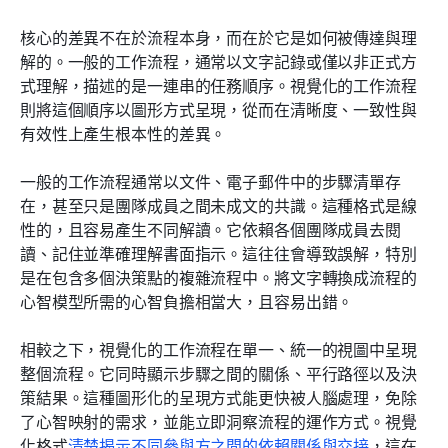
核心的差異不在於流程本身，而在於它是如何被傳達與理
解的。一般的工作流程，通常以文字記錄或僅以非正式方
式理解，描述的是一連串的任務順序。視覺化的工作流程
則將這個順序以圖形方式呈現，從而在清晰度、一致性與
有效性上產生根本性的差異。
一般的工作流程通常以文件、電子郵件中的步驟清單存
在，甚至只是團隊成員之間未成文的共識。這種格式是線
性的，且容易產生不同解讀。它依賴各個團隊成員去閱
讀、記住並準確理解書面指示。這往往會導致誤解，特別
是在包含多個決策點的複雜流程中。將文字轉換成流程的
心智模型所需的心智負擔相當大，且容易出錯。
相較之下，視覺化的工作流程在單一、統一的視圖中呈現
整個流程。它同時顯示步驟之間的關係、平行路徑以及決
策結果。這種圖形化的呈現方式能更快被人腦處理，免除
了心智映射的需求，並能立即洞察流程的運作方式。視覺
化格式
清楚揭示不同參與方之間的依賴關係與交接
，這在