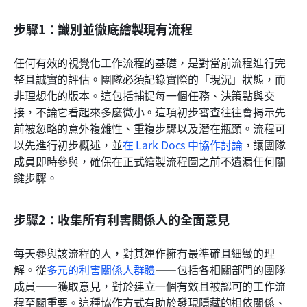
步驟1：識別並徹底繪製現有流程
任何有效的視覺化工作流程的基礎，是對當前流程進行完
整且誠實的評估。團隊必須記錄實際的「現況」狀態，而
非理想化的版本。這包括捕捉每一個任務、決策點與交
接，不論它看起來多麼微小。這項初步審查往往會揭示先
前被忽略的意外複雜性、重複步驟以及潛在瓶頸。流程可
以先進行初步概述，並
在 Lark Docs 中協作討論
，讓團隊
成員即時參與，確保在正式繪製流程圖之前不遺漏任何關
鍵步驟。
步驟2：收集所有利害關係人的全面意見
每天參與該流程的人，對其運作擁有最準確且細緻的理
解。從
多元的利害關係人
群體
——包括各相關部門的團隊
成員——獲取意見，對於建立一個有效且被認可的工作流
程至關重要。這種協作方式有助於發現隱藏的相依關係、