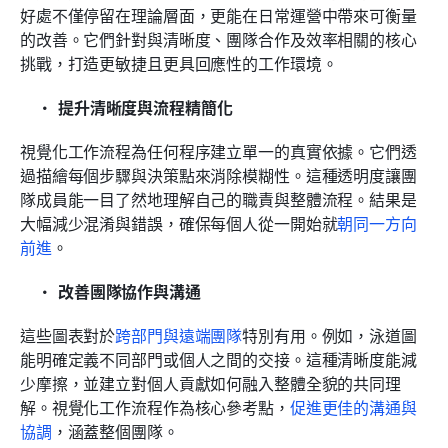
好處不僅停留在理論層面，更能在日常運營中帶來可衡量
的改善。它們針對與清晰度、團隊合作及效率相關的核心
挑戰，打造更敏捷且更具回應性的工作環境。
提升清晰度與流程精簡化
視覺化工作流程為任何程序建立單一的真實依據。它們透
過描繪每個步驟與決策點來消除模糊性。這種透明度讓團
隊成員能一目了然地理解自己的職責與整體流程。結果是
大幅減少混淆與錯誤，確保每個人從一開始就
朝同一方向
前進
。
改善團隊協作與溝通
這些圖表對於
跨部門與遠端團隊
特別有用。例如，泳道圖
能明確定義不同部門或個人之間的交接。這種清晰度能減
少摩擦，並建立對個人貢獻如何融入整體全貌的共同理
解。視覺化工作流程作為核心參考點，
促進更佳的溝通與
協調
，涵蓋整個團隊。