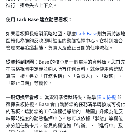
進行，避免失去上下文。
使用 Lark Base 建立動態看板：
如果看板擅長繪製策略地圖，那麼
Lark Base
則負責將該地
圖轉化為能夠反映即時進度的動態指揮中心。它特別適合
管理需要追蹤狀態、負責人及截止日期的任務流程。
從資料到視圖：
Base 的核心是一個靈活的資料庫。您首先
在表格視圖中定義並輸入所有任務資料，就像使用傳統試
算表一樣，建立「任務名稱」、「負責人」、「狀態」、
「截止日期」等欄位。
一鍵切換至看板：
 當資料準備就緒後，點擊 
建立檢視
 並
選擇看板檢視。Base 會自動將您的任務清單轉換成可視化
的看板。這將您的工作流程從靜態的「地圖」升級為能反
映即時進度的動態指揮中心。您可以依據「狀態」等欄位
來分組任務卡片，常見的欄位如「待辦」、「進行中」及