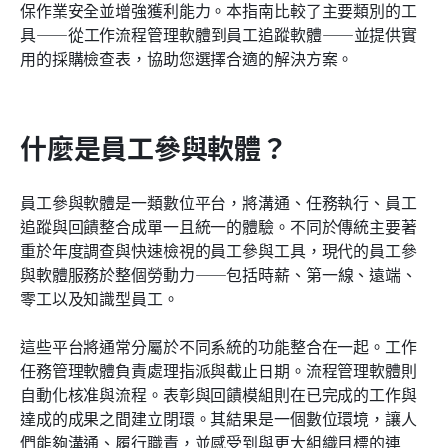
保作業安全並增強獲利能力。本指南比較了主要類別的工
具——從工作流程管理軟體到員工追蹤軟體——並提供實
相關閱讀
用的採購檢查表，協助您選擇合適的解決方案。
什麼是員工參與軟體？
員工參與軟體是一類數位平台，將溝通、任務執行、員工
追蹤與回饋整合成單一且統一的體驗。不同於傳統主要著
重於年度調查與快速檢視的員工參與工具，現代的員工參
與軟體服務於整個勞動力——包括時薪、第一線、遠端、
零工以及知識型員工。
這些平台將通常分屬於不同系統的功能整合在一起。工作
任務管理軟體負責處理指派與截止日期。流程管理軟體則
自動化核准與流程。表彰與回饋模組則在已完成的工作與
達成的成果之間建立閉環。其結果是一個數位環境，讓人
們能夠溝通、履行職責，並感受到與更大組織目標的連