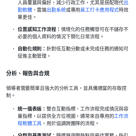
人員覆蓋與偏好，減少行政工作，尤其是搭配現代
出
勤軟體
、雲端
出勤系統
或專用
員工打卡應用程式
時效
果更佳。
位置感知工作流程：
情境化的任務觸發可在不儲存不
必要的個人資料的情況下簡化日常流程。
自動化規則：
針對低互動分數或未完成任務的通知可
促進主動管理。
分析、報告與合規
領導者需要簡單且強大的分析工具，並具備適當的存取控
制。
統一儀表板：
整合互動指標、工作流程完成情況與容
量指標，以提供全方位視圖，通常來自專用的
工作流
程軟體工具
，用於協調跨團隊的流程。
分群與基準測試：
篩選器突顯熱點與最佳實務，指引