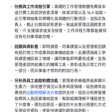
任務與工作流程引擎：
基礎的工作管理軟體免費版本
或付費工具提供檢查清單、核准流程以及 SLA 追蹤。
此引擎將抽象目標轉化為具體的行動項目，並指定負
責人、截止日期與狀態更新。無論是管理店面開業流
程、IT 支援請求或安全檢查，工作流程引擎都能確保
沒有任何事項被忽略。
回饋與表彰層：
即時調查、同事讚賞以及管理者回饋
有助於將工作成果與結果連結起來。此層透過員工參
與調查捕捉員工情緒，讓同事能即時慶祝成果，並為
管理者提供結構化的輔導工具。表彰成為日常工作的
一部分，而非事後才想到的附加行為。
分析與員工追蹤軟體功能：
管理者依賴儀表板來顯示
生產力、排班遵守情況以及參與度情緒，這些通常由
專用的
出勤時間解決方案
提供支持。這些分析將營運
指標與人為因素連結起來，幫助組織理解不僅是發生
了什麼事，還包括原因。最佳的平台會以視覺化方式
呈現這些資料，使能快速識別趨勢與熱點。