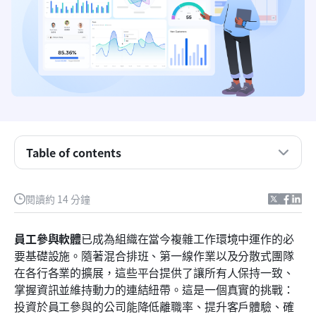
什麼是員工參與軟體？
勞動力參與平台的核心組成部分
為什麼員工參與軟體很重要
在員工參與軟體中應注意的主要功能
Table of contents
評估與選擇員工參與軟體的方法
閱讀約 14 分鐘
Lark 如何促進現代勞動力的參與
勞動力互動軟體的實施最佳實務
員工參與軟體
已成為組織在當今複雜工作環境中運作的必
要基礎設施。隨著混合排班、第一線作業以及分散式團隊
未來的員工參與軟體趨勢
在各行各業的擴展，這些平台提供了讓所有人保持一致、
結論
掌握資訊並維持動力的連結紐帶。這是一個真實的挑戰：
投資於員工參與的公司能降低離職率、提升客戶體驗、確
常見問題