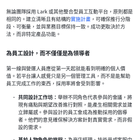
無論團隊採用 Lark 或其他整合型員工互動平台，原則都是
相同的。建立清晰且有結構的
實施計畫
，可確保推行分階
段、可衡量，並與業務目標保持一致。成功更取決於方
法，而非特定產品功能。
為員工設計，而不僅僅是為領導者
第一線與營運人員應從第一天起就能看到明確的個人價
值。若平台讓人感覺只是另一個管理工具，而不是能幫助
員工完成工作的東西，採用率將會受到影響。
共同設計工作坊：
舉辦不同角色代表參與的會議，將
現有痛點與期望改善進行對照，能產生相關需求並建
立歸屬感。參與設計的員工會成為推動採用的倡導
者。他們的意見確保解決方案針對真實需求，而非假
設的需求。
基於人物角色的旅程：
為商店經理、技術員或客服中