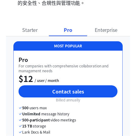
的安全性、合規性與管理功能。
Starter
Pro
Enterprise
MOST POPULAR
Pro
For companies with comprehensive collaboration and 
management needs
$12
  / user / month
Contact sales
Billed annually
500
 users max
Unlimited
 message history
500-participant
 video meetings
15 TB
 storage
Lark Docs & Mail