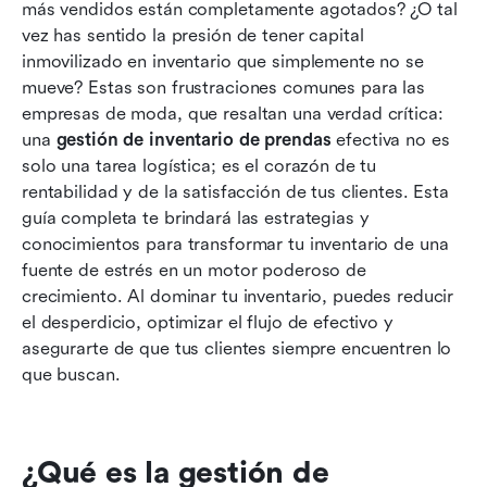
más vendidos están completamente agotados? ¿O tal 
gestión de inventario de ropa
vez has sentido la presión de tener capital 
inmovilizado en inventario que simplemente no se 
Características clave que buscar en el software
mueve? Estas son frustraciones comunes para las 
de gestión de inventario de ropa
empresas de moda, que resaltan una verdad crítica: 
Tipos de sistemas de gestión de inventario de
una 
gestión de inventario de prendas
 efectiva no es 
ropa
solo una tarea logística; es el corazón de tu 
rentabilidad y de la satisfacción de tus clientes. Esta 
Mejores prácticas para la gestión sostenible del
guía completa te brindará las estrategias y 
inventario de ropa
conocimientos para transformar tu inventario de una 
fuente de estrés en un motor poderoso de 
Beneficios de una gestión eficaz del inventario
crecimiento. Al dominar tu inventario, puedes reducir 
de ropa
el desperdicio, optimizar el flujo de efectivo y 
Los desafíos únicos del inventario de ropa
asegurarte de que tus clientes siempre encuentren lo 
que buscan.
Midiendo el éxito: KPIs para el inventario de
ropa
Conclusión
¿Qué es la gestión de 