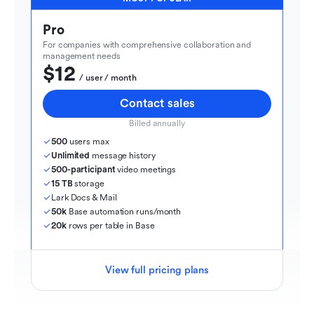
Pro
For companies with comprehensive collaboration and 
management needs
$12
  / user / month
Contact sales
Billed annually
500
 users max
Unlimited
 message history
500-participant
 video meetings
15 TB
 storage
Lark Docs & Mail
50k
 Base automation runs/month
20k
 rows per table in Base
View full pricing plans