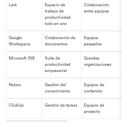
Lárk
Espacio de 
Colaboración 
En
trabajo de 
entre equipos
productividad 
todo en uno
Google 
Colaboración de 
Equipos 
En
Workspace
documentos
pequeños
Microsoft 365
Suite de 
Grandes 
En
productividad 
organizaciones
empresarial
Notion
Gestión del 
Equipos de 
Mo
conocimiento
contenido
ClickUp
Gestión de tareas
Equipos de 
Mo
proyecto