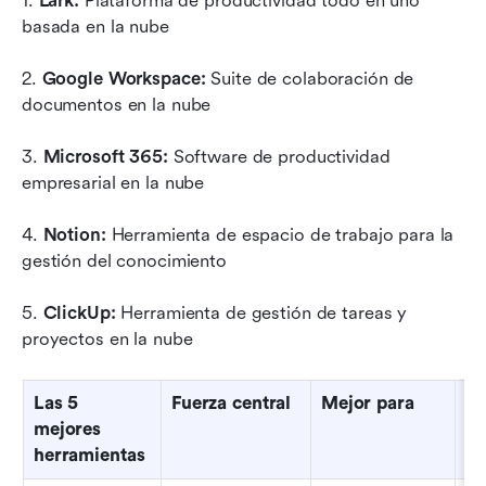
1. 
Lark:
 Plataforma de productividad todo en uno 
basada en la nube
2. 
Google Workspace:
 Suite de colaboración de 
documentos en la nube
3.
 Microsoft 365:
 Software de productividad 
empresarial en la nube
4. 
Notion:
 Herramienta de espacio de trabajo para la 
gestión del conocimiento
5.
 ClickUp:
 Herramienta de gestión de tareas y 
proyectos en la nube
Las 5 
Fuerza central
Mejor para
Co
mejores 
n
herramientas