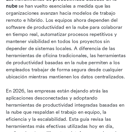
nube
 se han vuelto esenciales a medida que las 
Lista completa: 10 mejores herramientas de
organizaciones avanzan hacia modelos de trabajo 
productividad basadas en la nube
remoto e híbrido. Los equipos ahora dependen del 
software de productividad en la nube para colaborar 
Elegir la herramienta adecuada de
en tiempo real, automatizar procesos repetitivos y 
productividad en la nube
mantener visibilidad en todos los proyectos sin 
depender de sistemas locales. A diferencia de las 
5 beneficios clave de las herramientas de
herramientas de oficina tradicionales, las herramientas 
productividad basadas en la nube
de productividad basadas en la nube permiten a los 
Tendencias futuras en herramientas de
empleados trabajar de forma segura desde cualquier 
productividad basadas en la nube
ubicación mientras mantienen los datos centralizados.
Conclusión
En 2026, las empresas están dejando atrás las 
aplicaciones desconectadas y adoptando 
Preguntas frecuentes
herramientas de productividad integradas basadas en 
Lectura relacionada
la nube que respaldan el trabajo en equipo, la 
eficiencia y la escalabilidad. Esta guía revisa las 
herramientas más efectivas utilizadas hoy en día, 