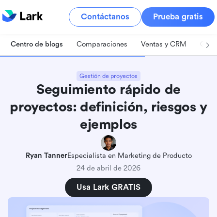
Contáctanos
Prueba gratis
Centro de blogs
Comparaciones
Ventas y CRM
Gest
Gestión de proyectos
Seguimiento rápido de
proyectos: definición, riesgos y
ejemplos
Ryan Tanner
Especialista en Marketing de Producto
24 de abril de 2026
¿Qué es la aceleración en la gestión de
Usa Lark GRATIS
proyectos
La verdadera pregunta: ¿Deberías acelerar los