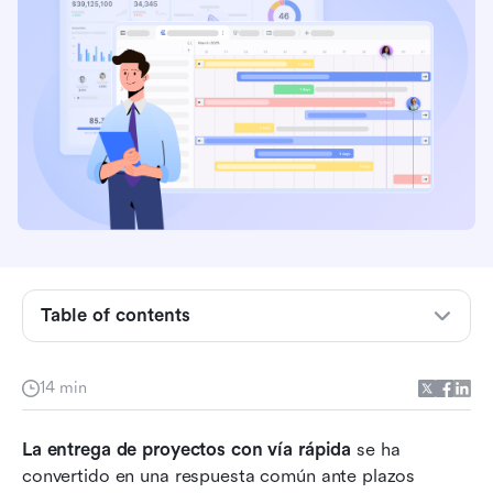
proyectos en absoluto?
Influencias: lo que la aceleración realmente
cambia dentro de un proyecto
Método de la ruta crítica: La columna vertebral
del fast tracking
Rutas rápidas vs compresión: una disyuntiva de
liderazgo
Donde el seguimiento rápido funciona
sorprendentemente bien
Table of contents
Donde el seguimiento rápido falla gravemente
Cómo acelerar sin perder el control
14 min
Señales de advertencia de que tu proyecto
La entrega de proyectos con vía rápida
acelerado se está desviando
 se ha 
convertido en una respuesta común ante plazos 