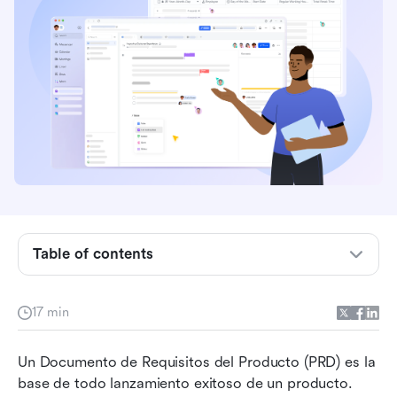
¿Qué es un documento de requisitos del
producto (PRD)?
Componentes clave de un PRD
Cómo redactar un PRD paso a paso
Table of contents
Crea tu documento: Usa Lark como tu
herramienta todo en uno para la colaboración
17 min
en PRD
Un Documento de Requisitos del Producto (PRD) es la 
Por qué importa un PRD bien redactado
base de todo lanzamiento exitoso de un producto. 