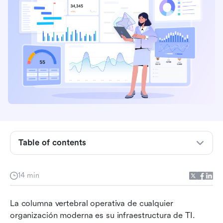
¿Qué es un proyecto de infraestructura de TI
Tipos de proyectos de infraestructura de TI
Table of contents
Beneficios de los proyectos de infraestructura
de TI
14 min
Roles y responsabilidades del gerente de
La columna vertebral operativa de cualquier 
proyectos de infraestructura de TI
organización moderna es su infraestructura de TI. 