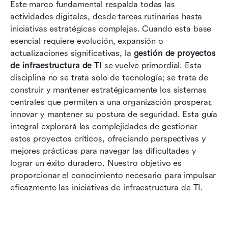
Ciclo de vida de la gestión de proyectos de
Este marco fundamental respalda todas las 
infraestructura de TI
actividades digitales, desde tareas rutinarias hasta 
iniciativas estratégicas complejas. Cuando esta base 
Planes de gestión de proyectos de
esencial requiere evolución, expansión o 
infraestructura de TI
actualizaciones significativas, la 
gestión de proyectos 
de infraestructura de TI
Metodologías clave en la gestión de proyectos
 se vuelve primordial. Esta 
disciplina no se trata solo de tecnología; se trata de 
de infraestructura de TI
construir y mantener estratégicamente los sistemas 
Gestionar proyectos de infraestructura de TI
centrales que permiten a una organización prosperar, 
con Lark
innovar y mantener su postura de seguridad. Esta guía 
integral explorará las complejidades de gestionar 
Desafíos comunes y maneras de superarlos
estos proyectos críticos, ofreciendo perspectivas y 
mejores prácticas para navegar las dificultades y 
Mejores prácticas de gestión de proyectos de
lograr un éxito duradero. Nuestro objetivo es 
infraestructura de TI
proporcionar el conocimiento necesario para impulsar 
Conclusión
eficazmente las iniciativas de infraestructura de TI.
Preguntas frecuentes
Lecturas relacionadas