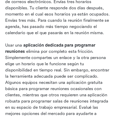
de correos electrónicos. Envías tres horarios 
Comparativa de las 13 mejores aplicaciones
disponibles. Tu cliente responde dos días después, 
para programar reuniones
momento en el cual esos horarios ya están ocupados. 
Envías tres más. Para cuando la reunión finalmente se 
Cómo elegir una aplicación de programación de
agenda, has pasado más tiempo negociando el 
salas de reuniones para equipos internos
calendario que el que pasarás en la reunión misma.
Conclusión
Usar una 
aplicación dedicada para programar 
Preguntas frecuentes
reuniones
 elimina por completo esta fricción. 
Simplemente compartes un enlace y la otra persona 
Lectura relacionada
elige un horario que le funcione según tu 
disponibilidad en tiempo real. Sin embargo, encontrar 
la herramienta adecuada puede ser complicado. 
Algunos equipos necesitan una aplicación gratuita 
básica para programar reuniones ocasionales con 
clientes, mientras que otros requieren una aplicación 
robusta para programar salas de reuniones integrada 
en su espacio de trabajo empresarial. Evalué las 
mejores opciones del mercado para ayudarte a 