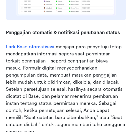
Penggajian otomatis & notifikasi perubahan status
Lark Base 
otomatisasi
 menjaga para penyetuju tetap 
mendapatkan informasi segera saat permintaan 
terkait penggajian—seperti penggantian biaya—
masuk. Formulir digital menyederhanakan 
pengumpulan data, membuat masukan penggajian 
lebih mudah untuk dikirimkan, dikelola, dan dilacak. 
Setelah persetujuan selesai, hasilnya secara otomatis 
dicatat di Base, dan pelamar menerima pembaruan 
instan tentang status permintaan mereka. Sebagai 
contoh, ketika persetujuan selesai, Anda dapat 
memilih "Saat catatan baru ditambahkan," atau "Saat 
catatan diubah" untuk segera memberi tahu pengguna 
yang relevan.