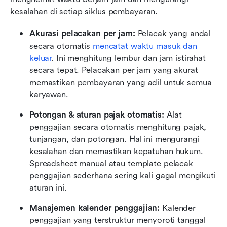
kesalahan di setiap siklus pembayaran.
Akurasi pelacakan per jam: 
Pelacak yang andal 
secara otomatis 
mencatat waktu masuk dan 
keluar
. Ini menghitung lembur dan jam istirahat 
secara tepat. Pelacakan per jam yang akurat 
memastikan pembayaran yang adil untuk semua 
karyawan.
Potongan & aturan pajak otomatis: 
Alat 
penggajian secara otomatis menghitung pajak, 
tunjangan, dan potongan. Hal ini mengurangi 
kesalahan dan memastikan kepatuhan hukum. 
Spreadsheet manual atau template pelacak 
penggajian sederhana sering kali gagal mengikuti 
aturan ini.
Manajemen kalender penggajian: 
Kalender 
penggajian yang terstruktur menyoroti tanggal 