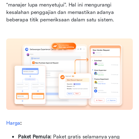
“manajer lupa menyetujui”. Hal ini mengurangi 
kesalahan penggajian dan memastikan adanya 
beberapa titik pemeriksaan dalam satu sistem.
Harga
:
Paket Pemula: 
Paket gratis selamanya yang 