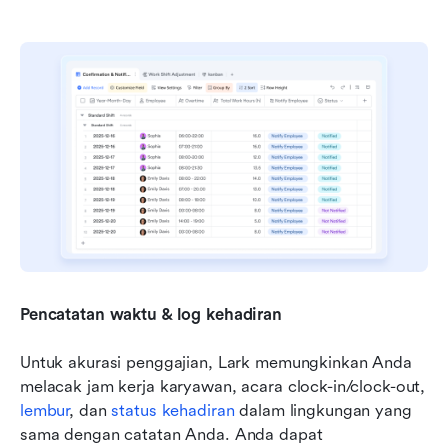
Pencatatan waktu & log kehadiran
Untuk akurasi penggajian, Lark memungkinkan Anda 
melacak jam kerja karyawan, acara clock-in/clock-out, 
lembur
, dan 
status kehadiran
 dalam lingkungan yang 
sama dengan catatan Anda. Anda dapat 