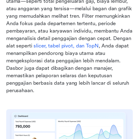
utama—seperti total pengeluaran gaji, biaya lembur, 
atau anggaran yang tersisa—melalui bagan dan grafik 
yang memudahkan melihat tren. Filter memungkinkan 
Anda fokus pada departemen tertentu, periode 
pembayaran, atau karyawan individu, membantu Anda 
menganalisis detail penggajian dengan cepat. Dengan 
alat seperti 
slicer, tabel pivot, dan TopN
, Anda dapat 
menampilkan pendorong biaya utama atau 
mengeksplorasi data penggajian lebih mendalam. 
Dasbor juga dapat dibagikan dengan manajer, 
memastikan pelaporan selaras dan keputusan 
penggajian berbasis data yang lebih lancar di seluruh 
perusahaan.