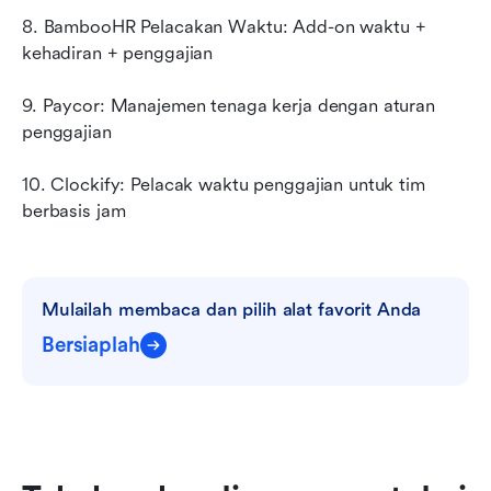
8. BambooHR Pelacakan Waktu: Add-on waktu + 
kehadiran + penggajian
9. Paycor: Manajemen tenaga kerja dengan aturan 
penggajian
10. Clockify: Pelacak waktu penggajian untuk tim 
berbasis jam
Mulailah membaca dan pilih alat favorit Anda
Bersiaplah