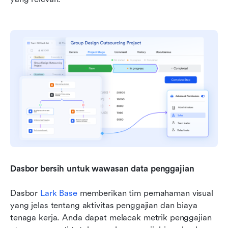
Dasbor bersih untuk wawasan data penggajian
Dasbor 
Lark Base
 memberikan tim pemahaman visual 
yang jelas tentang aktivitas penggajian dan biaya 
tenaga kerja. Anda dapat melacak metrik penggajian 