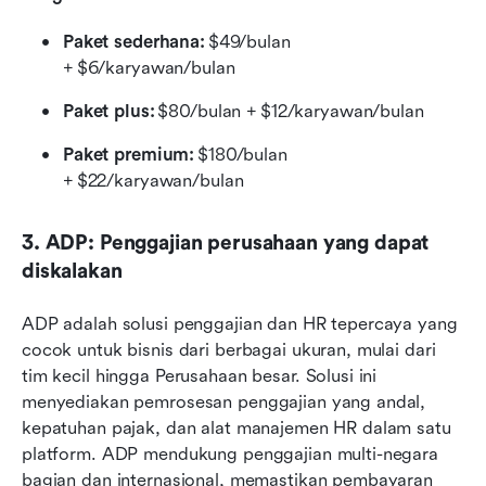
Paket sederhana:
 $49/bulan 
+ $6/karyawan/bulan
Paket plus:
 $80/bulan + $12/karyawan/bulan
Paket premium:
 $180/bulan 
+ $22/karyawan/bulan 
3. ADP: Penggajian perusahaan yang dapat 
diskalakan
ADP adalah solusi penggajian dan HR tepercaya yang 
cocok untuk bisnis dari berbagai ukuran, mulai dari 
tim kecil hingga Perusahaan besar. Solusi ini 
menyediakan pemrosesan penggajian yang andal, 
kepatuhan pajak, dan alat manajemen HR dalam satu 
platform. ADP mendukung penggajian multi-negara 
bagian dan internasional, memastikan pembayaran 