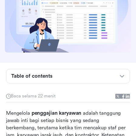
Kesimpulan utama: 10 pelacak penggajian
Table of contents
karyawan teratas
Tabel perbandingan cepat dari pelacak
Baca selama 22 menit
penggajian karyawan
Mengelola 
Apa itu pelacak penggajian karyawan?
penggajian karyawan
 adalah tanggung 
jawab inti bagi setiap bisnis yang sedang 
Hal-hal yang perlu diperhatikan dalam pelacak
berkembang, terutama ketika tim mencakup staf per 
penggajian karyawan
jam, karyawan jarak jauh, dan kontraktor. Ketepatan 