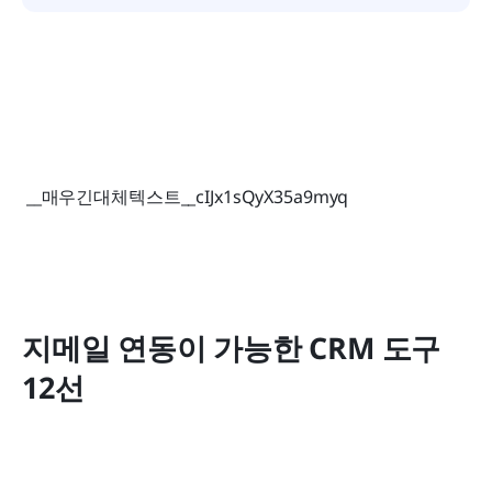
 __매우긴대체텍스트__cIJx1sQyX35a9myq 
지메일 연동이 가능한 CRM 도구 
12선